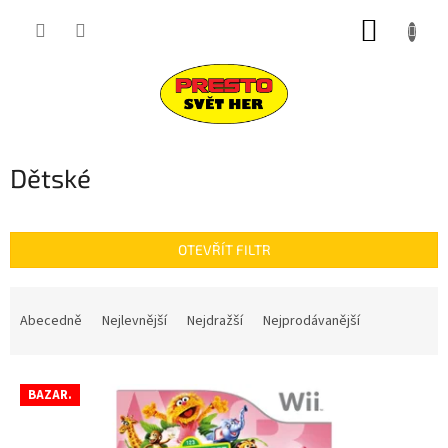
Přejít
NÁKUP
na
obsah
KOŠÍK
Dětské
OTEVŘÍT FILTR
Ř
a
Abecedně
Nejlevnější
Nejdražší
Nejprodávanější
z
e
V
n
BAZAR.
ý
í
p
p