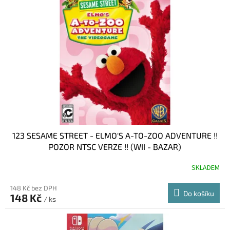
i
r
s
o
p
d
r
u
o
k
d
t
u
ů
k
t
ů
123 SESAME STREET - ELMO'S A-TO-ZOO ADVENTURE !!
POZOR NTSC VERZE !! (WII - BAZAR)
SKLADEM
148 Kč bez DPH
Do košíku
148 Kč
/ ks