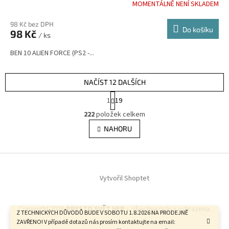
MOMENTÁLNĚ NENÍ SKLADEM
98 Kč bez DPH
Do košíku
98 Kč
/ ks
BEN 10 ALIEN FORCE (PS2 -...
NAČÍST 12 DALŠÍCH
S
1
19
t
O
r
222
položek celkem
v
á
l
NAHORU
n
á
k
d
o
v
Z
a
á
c
á
n
í
Vytvořil Shoptet
p
í
p
a
r
t
v
Copyright 2026
PRESTO SVĚT HER -
. Všechna práva vyhrazena.
í
Z TECHNICKÝCH DŮVODŮ BUDE V SOBOTU 1.8.2026 NA PRODEJNĚ
k
ZAVŘENO! V případě dotazů nás prosím kontaktujte na email:
y