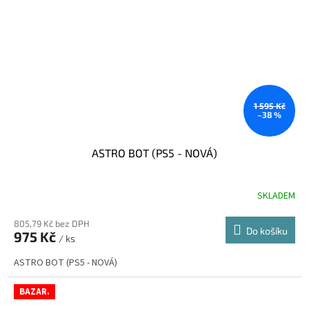
1 595 Kč
–38 %
ASTRO BOT (PS5 - NOVÁ)
SKLADEM
Průměrné
hodnocení
produktu
805,79 Kč bez DPH
Do košíku
975 Kč
je
/ ks
4,6
ASTRO BOT (PS5 - NOVÁ)
z
5
hvězdiček.
BAZAR.