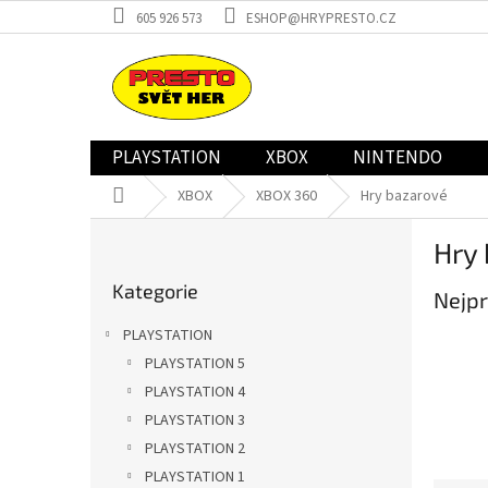
Přejít
605 926 573
ESHOP@HRYPRESTO.CZ
na
obsah
PLAYSTATION
XBOX
NINTENDO
Domů
XBOX
XBOX 360
Hry bazarové
P
Hry
o
Přeskočit
s
Kategorie
kategorie
Nejpr
t
r
PLAYSTATION
a
PLAYSTATION 5
n
PLAYSTATION 4
n
í
PLAYSTATION 3
p
PLAYSTATION 2
a
PLAYSTATION 1