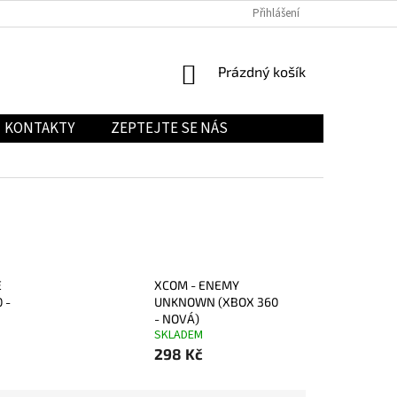
Přihlášení
NÁKUPNÍ
Prázdný košík
KOŠÍK
KONTAKTY
ZEPTEJTE SE NÁS
E
XCOM - ENEMY
 -
UNKNOWN (XBOX 360
- NOVÁ)
SKLADEM
298 Kč