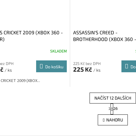
S CRICKET 2009 (XBOX 360 -
ASSASSIN'S CREED -
R)
BROTHERHOOD (XBOX 360 - 
SKLADEM
bez DPH
225 Kč bez DPH
Do košíku
Do
Kč
225 Kč
/ ks
/ ks
CRICKET 2009 (XBOX...
NAČÍST 12 DALŠÍCH
S
1
26
O
t
r
v
NAHORU
á
l
n
á
k
d