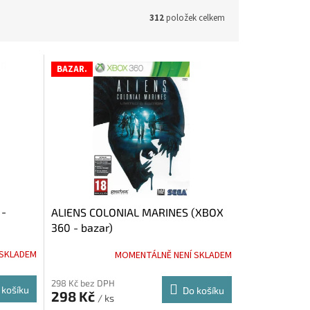
312
položek celkem
BAZAR.
 -
ALIENS COLONIAL MARINES (XBOX
360 - bazar)
 SKLADEM
MOMENTÁLNĚ NENÍ SKLADEM
298 Kč bez DPH
 košíku
Do košíku
298 Kč
/ ks