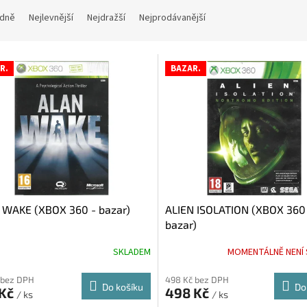
dně
Nejlevnější
Nejdražší
Nejprodávanější
R.
BAZAR.
 WAKE (XBOX 360 - bazar)
ALIEN ISOLATION (XBOX 360
bazar)
SKLADEM
MOMENTÁLNĚ NENÍ
 bez DPH
498 Kč bez DPH
Do košíku
Do
 Kč
498 Kč
/ ks
/ ks