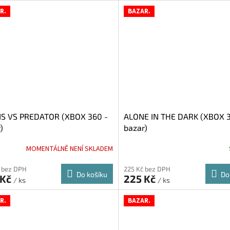
R.
BAZAR.
NS VS PREDATOR (XBOX 360 -
ALONE IN THE DARK (XBOX 3
)
bazar)
MOMENTÁLNĚ NENÍ SKLADEM
 bez DPH
225 Kč bez DPH
Do košíku
Do
 Kč
225 Kč
/ ks
/ ks
R.
BAZAR.