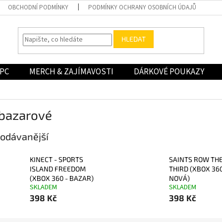
OBCHODNÍ PODMÍNKY
PODMÍNKY OCHRANY OSOBNÍCH ÚDAJŮ
HLEDAT
PC
MERCH & ZAJÍMAVOSTI
DÁRKOVÉ POUKAZY
 bazarové
odávanější
KINECT - SPORTS
SAINTS ROW TH
ISLAND FREEDOM
THIRD (XBOX 360
(XBOX 360 - BAZAR)
NOVÁ)
SKLADEM
SKLADEM
398 Kč
398 Kč