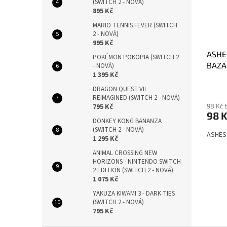
(SWITCH 2 - NOVÁ)
895 Kč
MARIO TENNIS FEVER (SWITCH
2 - NOVÁ)
995 Kč
ASHE
POKÉMON POKOPIA (SWITCH 2
BAZA
- NOVÁ)
1 395 Kč
DRAGON QUEST VII
REIMAGINED (SWITCH 2 - NOVÁ)
98 Kč 
795 Kč
98 
DONKEY KONG BANANZA
(SWITCH 2 - NOVÁ)
ASHES 
1 295 Kč
ANIMAL CROSSING NEW
HORIZONS - NINTENDO SWITCH
2 EDITION (SWITCH 2 - NOVÁ)
1 075 Kč
YAKUZA KIWAMI 3 - DARK TIES
(SWITCH 2 - NOVÁ)
795 Kč