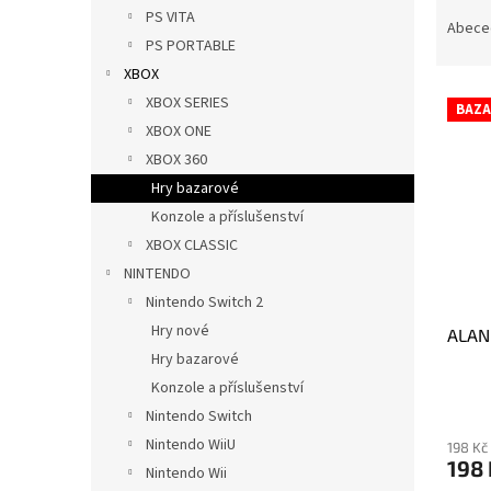
Ř
n
PS VITA
a
e
Abece
PS PORTABLE
z
l
e
XBOX
V
n
XBOX SERIES
BAZA
ý
í
XBOX ONE
p
p
XBOX 360
i
r
Hry bazarové
s
o
p
Konzole a příslušenství
d
r
u
XBOX CLASSIC
o
k
NINTENDO
d
t
Nintendo Switch 2
u
ů
Hry nové
ALAN
k
Hry bazarové
t
ů
Konzole a příslušenství
Nintendo Switch
Nintendo WiiU
198 Kč
198
Nintendo Wii