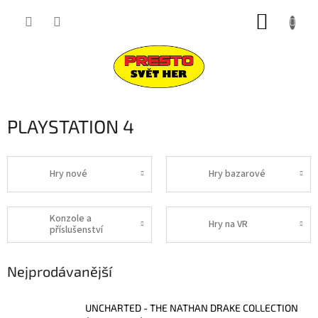
Přejít
NÁKUP
na
obsah
KOŠÍK
P
PLAYSTATION 4
o
s
t
Hry nové
Hry bazarové
r
a
n
Konzole a
Hry na VR
příslušenství
n
í
p
Nejprodávanější
a
n
UNCHARTED - THE NATHAN DRAKE COLLECTION
e