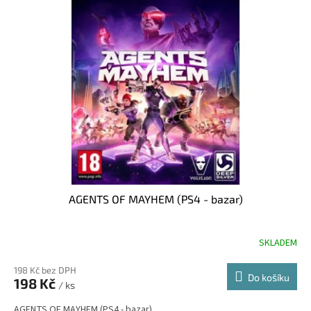
p
p
i
r
s
o
p
d
r
u
o
k
d
t
u
ů
k
t
ů
AGENTS OF MAYHEM (PS4 - bazar)
SKLADEM
198 Kč bez DPH
Do košíku
198 Kč
/ ks
AGENTS OF MAYHEM (PS4 - bazar)