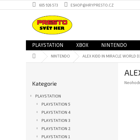
Přejít
605 926 573
ESHOP@HRYPRESTO.CZ
na
obsah
PLAYSTATION
XBOX
NINTENDO
Domů
NINTENDO
ALEX KIDD IN MIRACLE WORLD D
P
ALE
o
Přeskočit
s
Průměr
Neohod
Kategorie
kategorie
t
hodnoce
r
produkt
PLAYSTATION
a
je
PLAYSTATION 5
0,0
n
z
PLAYSTATION 4
n
5
í
PLAYSTATION 3
hvězdič
p
PLAYSTATION 2
a
PLAYSTATION 1