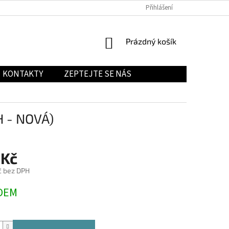
Přihlášení
NÁKUPNÍ
Prázdný košík
KOŠÍK
KONTAKTY
ZEPTEJTE SE NÁS
 - NOVÁ)
 Kč
č bez DPH
DEM