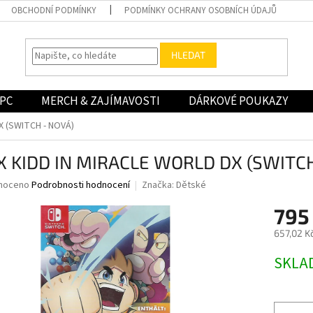
OBCHODNÍ PODMÍNKY
PODMÍNKY OCHRANY OSOBNÍCH ÚDAJŮ
HLEDAT
PC
MERCH & ZAJÍMAVOSTI
DÁRKOVÉ POUKAZY
X (SWITCH - NOVÁ)
X KIDD IN MIRACLE WORLD DX (SWITCH
né
noceno
Podrobnosti hodnocení
Značka:
Dětské
ní
795
u
657,02 K
Měrná
SKLA
cena:
ek.