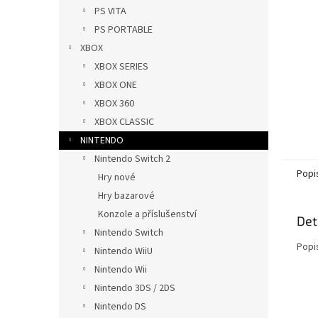
n
PS VITA
e
PS PORTABLE
l
XBOX
XBOX SERIES
XBOX ONE
XBOX 360
XBOX CLASSIC
NINTENDO
Nintendo Switch 2
Popi
Hry nové
Hry bazarové
Konzole a příslušenství
Det
Nintendo Switch
Popi
Nintendo WiiU
Nintendo Wii
Nintendo 3DS / 2DS
Nintendo DS