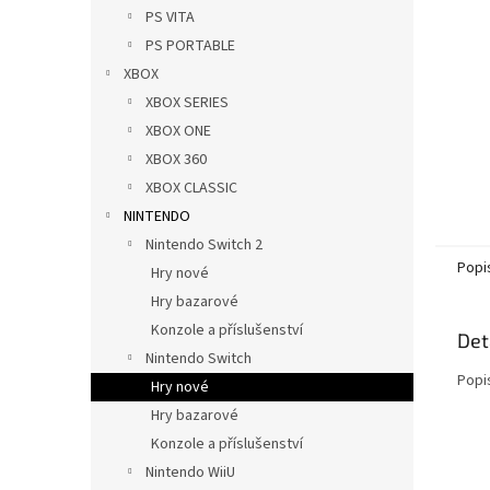
n
PS VITA
e
PS PORTABLE
l
XBOX
XBOX SERIES
XBOX ONE
XBOX 360
XBOX CLASSIC
NINTENDO
Nintendo Switch 2
Popi
Hry nové
Hry bazarové
Konzole a příslušenství
Det
Nintendo Switch
Popi
Hry nové
Hry bazarové
Konzole a příslušenství
Nintendo WiiU