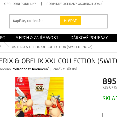
OBCHODNÍ PODMÍNKY
PODMÍNKY OCHRANY OSOBNÍCH ÚDAJŮ
HLEDAT
PC
MERCH & ZAJÍMAVOSTI
DÁRKOVÉ POUKAZY
é
ASTERIX & OBELIX XXL COLLECTION (SWITCH - NOVÁ)
ERIX & OBELIX XXL COLLECTION (SWIT
né
noceno
Podrobnosti hodnocení
Značka:
Dětské
ní
895
u
739,67 K
Měrná
SKLA
cena:
ek.