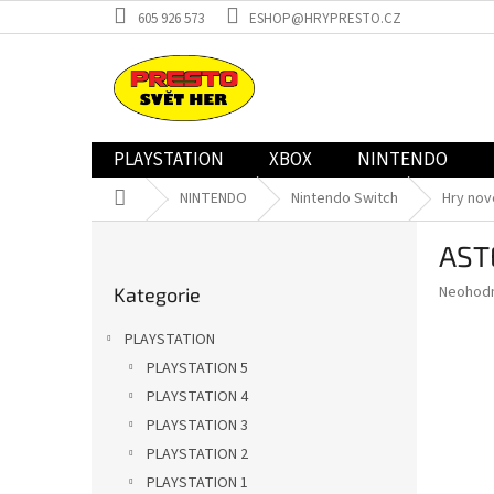
Přejít
605 926 573
ESHOP@HRYPRESTO.CZ
na
obsah
PLAYSTATION
XBOX
NINTENDO
Domů
NINTENDO
Nintendo Switch
Hry nov
P
AST
o
Přeskočit
s
Průměr
Neohod
Kategorie
kategorie
t
hodnoce
r
produkt
PLAYSTATION
a
je
PLAYSTATION 5
0,0
n
z
PLAYSTATION 4
n
5
í
PLAYSTATION 3
hvězdič
p
PLAYSTATION 2
a
PLAYSTATION 1