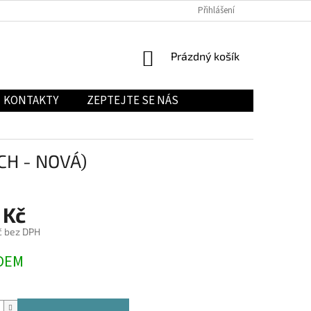
Přihlášení
NÁKUPNÍ
Prázdný košík
KOŠÍK
KONTAKTY
ZEPTEJTE SE NÁS
CH - NOVÁ)
 Kč
č bez DPH
DEM