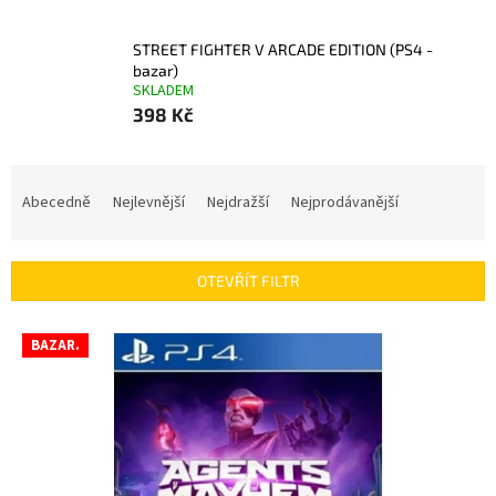
STREET FIGHTER V ARCADE EDITION (PS4 -
bazar)
SKLADEM
398 Kč
Ř
a
Abecedně
Nejlevnější
Nejdražší
Nejprodávanější
z
e
n
OTEVŘÍT FILTR
í
p
V
r
BAZAR.
ý
o
p
d
i
u
s
k
p
t
r
ů