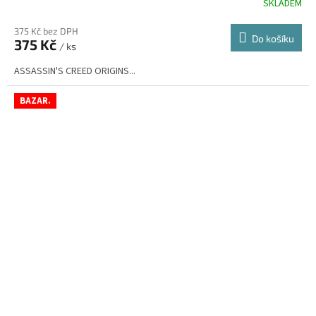
SKLADEM
Průměrné
hodnocení
produktu
375 Kč bez DPH
Do košíku
375 Kč
je
/ ks
4,5
ASSASSIN'S CREED ORIGINS...
z
5
hvězdiček.
BAZAR.