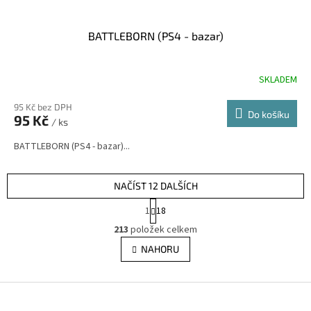
BATTLEBORN (PS4 - bazar)
SKLADEM
95 Kč bez DPH
Do košíku
95 Kč
/ ks
BATTLEBORN (PS4 - bazar)...
NAČÍST 12 DALŠÍCH
S
1
18
t
O
r
213
položek celkem
v
á
l
NAHORU
n
á
k
d
o
v
Z
a
á
c
á
n