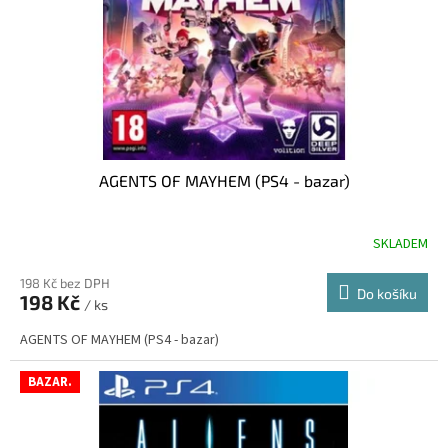
o
d
u
k
t
ů
AGENTS OF MAYHEM (PS4 - bazar)
SKLADEM
198 Kč bez DPH
Do košíku
198 Kč
/ ks
AGENTS OF MAYHEM (PS4 - bazar)
BAZAR.