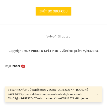
ZPĚT DO OBCHODU
Z
á
Vytvořil Shoptet
p
a
t
Copyright 2026
PRESTO SVĚT HER -
. Všechna práva vyhrazena.
í
Z TECHNICKÝCH DŮVODŮ BUDE V SOBOTU 1.8.2026 NA PRODEJNĚ
ZAVŘENO! V případě dotazů nás prosím kontaktujte na email:
ESHOP@HRYPRESTO.CZ nebo na mob. číslo 605 926 573. děkujeme.