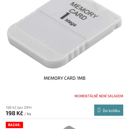
i
u
s
k
p
t
r
ů
o
d
u
k
t
ů
MEMORY CARD 1MB
MOMENTÁLNĚ NENÍ SKLADEM
198 Kč bez DPH
Do košíku
198 Kč
/ ks
BAZAR.