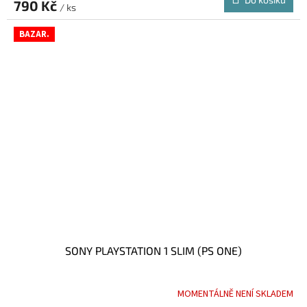
790 Kč
/ ks
BAZAR.
SONY PLAYSTATION 1 SLIM (PS ONE)
MOMENTÁLNĚ NENÍ SKLADEM
Průměrné