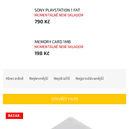
SONY PLAYSTATION 1 FAT
MOMENTÁLNĚ NENÍ SKLADEM
790 Kč
MEMORY CARD 1MB
MOMENTÁLNĚ NENÍ SKLADEM
198 Kč
Ř
a
Abecedně
Nejlevnější
Nejdražší
Nejprodávanější
z
e
n
OTEVŘÍT FILTR
í
p
V
r
BAZAR.
ý
o
p
d