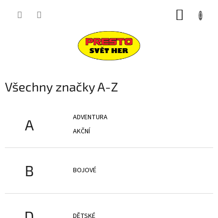
Přejít
NÁKUP
na
obsah
KOŠÍK
Všechny značky A-Z
ADVENTURA
A
AKČNÍ
B
BOJOVÉ
D
DĚTSKÉ