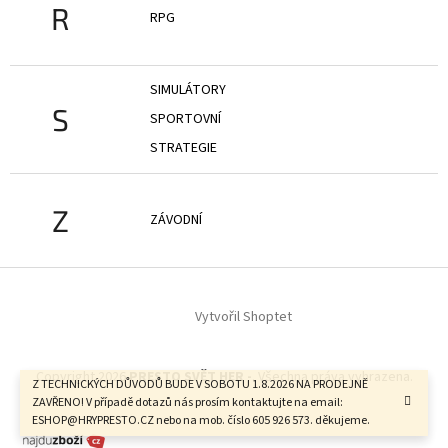
R
RPG
SIMULÁTORY
S
SPORTOVNÍ
STRATEGIE
Z
ZÁVODNÍ
Z
á
Vytvořil Shoptet
p
a
t
Copyright 2026
PRESTO SVĚT HER -
. Všechna práva vyhrazena.
í
Z TECHNICKÝCH DŮVODŮ BUDE V SOBOTU 1.8.2026 NA PRODEJNĚ
ZAVŘENO! V případě dotazů nás prosím kontaktujte na email:
ESHOP@HRYPRESTO.CZ nebo na mob. číslo 605 926 573. děkujeme.