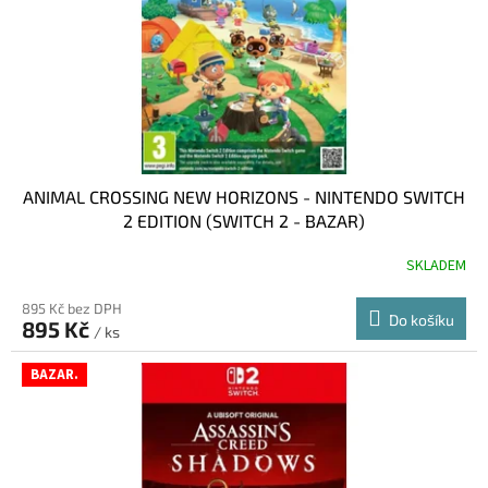
o
d
u
k
t
ů
ANIMAL CROSSING NEW HORIZONS - NINTENDO SWITCH
2 EDITION (SWITCH 2 - BAZAR)
SKLADEM
895 Kč bez DPH
Do košíku
895 Kč
/ ks
BAZAR.