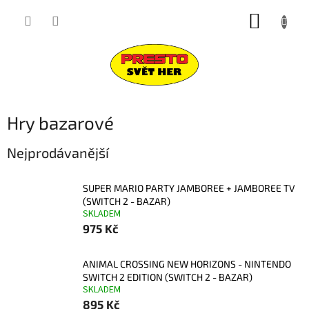
Přejít
NÁKUP
na
obsah
KOŠÍK
Hry bazarové
Nejprodávanější
SUPER MARIO PARTY JAMBOREE + JAMBOREE TV
(SWITCH 2 - BAZAR)
SKLADEM
975 Kč
ANIMAL CROSSING NEW HORIZONS - NINTENDO
SWITCH 2 EDITION (SWITCH 2 - BAZAR)
SKLADEM
895 Kč