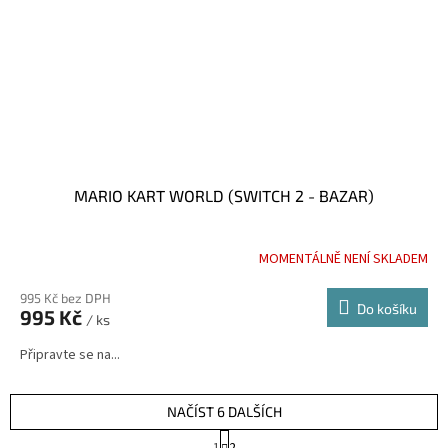
MARIO KART WORLD (SWITCH 2 - BAZAR)
MOMENTÁLNĚ NENÍ SKLADEM
995 Kč bez DPH
Do košíku
995 Kč
/ ks
Připravte se na...
NAČÍST 6 DALŠÍCH
S
1
2