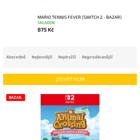
MARIO TENNIS FEVER (SWITCH 2 - BAZAR)
SKLADEM
875 Kč
Ř
a
Abecedně
Nejlevnější
Nejdražší
Nejprodávanější
z
e
n
OTEVŘÍT FILTR
í
p
V
r
BAZAR.
ý
o
p
d
i
u
s
k
p
t
r
ů