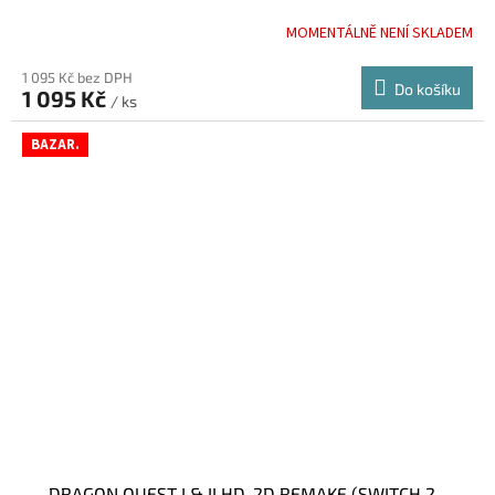
MOMENTÁLNĚ NENÍ SKLADEM
1 095 Kč bez DPH
Do košíku
1 095 Kč
/ ks
BAZAR.
DRAGON QUEST I & II HD-2D REMAKE (SWITCH 2 -