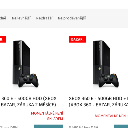
dně
Nejlevnější
Nejdražší
Nejprodávanější
R.
BAZAR.
 360 E - 500GB HDD (XBOX
XBOX 360 E - 500GB HDD + 
- BAZAR, ZÁRUKA 2 MĚSÍCE)
(XBOX 360 - BAZAR, ZÁRUKA
MĚSÍCE)
MOMENTÁLNĚ NENÍ
MOMENTÁLNĚ NENÍ
rné
SKLADEM
cení
ktu
Kč bez DPH
3 490 Kč bez DPH