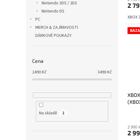
Nintendo 3DS / 2DS
2 7
je
Nintendo DS
4,0
XBOX 3
z
PC
5
MERCH & ZAJÍMAVOSTI
hvězdi
BAZA
DÁRKOVÉ POUKAZY
Cena
2490
Kč
3490
Kč
XBOX
(XBO
MĚSÍ
Na skladě
2
2 990 
2 9