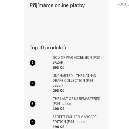
XBOX 3
Přijímáme online platby
Top 10 produktů
GOD OF WAR ASCENSION (PS3 -
BAZAR)
698 Kč
UNCHARTED - THE NATHAN
DRAKE COLLECTION (PS4 -
bazar)
298 Kč
THE LAST OF US REMASTERED
(PS4 - bazar)
198 Kč
STREET FIGHTER V ARCADE
EDITION (PS4 - bazar)
398 Kč