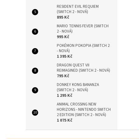
RESIDENT EVIL REQUIEM
(SWITCH 2 - NOVÁ)
895 Kč
MARIO TENNIS FEVER (SWITCH
2 - NOVÁ)
995 Kč
POKÉMON POKOPIA (SWITCH 2
- NOVÁ)
1 395 Kč
DRAGON QUEST VII
REIMAGINED (SWITCH 2 - NOVÁ)
795 Kč
DONKEY KONG BANANZA
(SWITCH 2 - NOVÁ)
1 295 Kč
ANIMAL CROSSING NEW
HORIZONS - NINTENDO SWITCH
2 EDITION (SWITCH 2 - NOVÁ)
1 075 Kč
Z