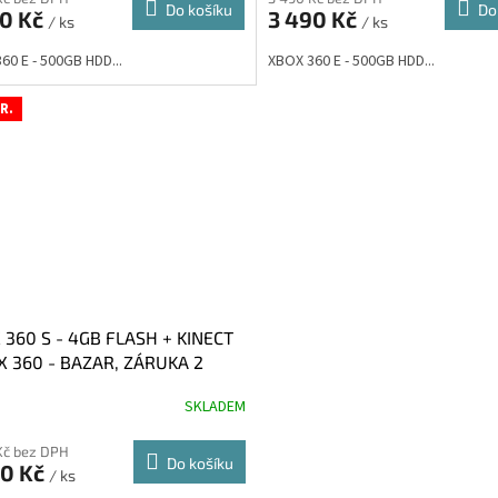
Do košíku
Do
90 Kč
3 490 Kč
/ ks
/ ks
60 E - 500GB HDD...
XBOX 360 E - 500GB HDD...
ček.
R.
 360 S - 4GB FLASH + KINECT
X 360 - BAZAR, ZÁRUKA 2
CE)
SKLADEM
Kč bez DPH
Do košíku
90 Kč
/ ks