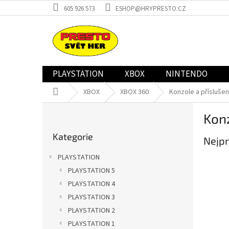
Přejít
605 926 573
ESHOP@HRYPRESTO.CZ
na
obsah
PLAYSTATION
XBOX
NINTENDO
Domů
XBOX
XBOX 360
Konzole a příslušen
P
Konz
o
Přeskočit
s
Kategorie
kategorie
Nejpr
t
r
PLAYSTATION
a
PLAYSTATION 5
n
PLAYSTATION 4
n
í
PLAYSTATION 3
p
PLAYSTATION 2
a
PLAYSTATION 1