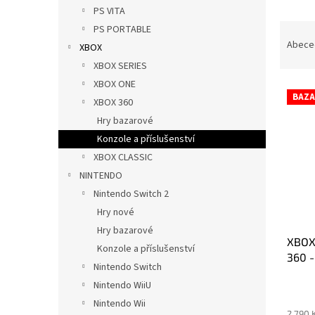
n
PS VITA
e
Ř
PS PORTABLE
l
a
Abece
XBOX
z
XBOX SERIES
e
XBOX ONE
V
n
BAZA
XBOX 360
ý
í
p
p
Hry bazarové
i
r
Konzole a příslušenství
s
o
XBOX CLASSIC
p
d
NINTENDO
r
u
Nintendo Switch 2
o
k
d
Hry nové
t
u
ů
Hry bazarové
XBOX
k
Konzole a příslušenství
360 
t
Nintendo Switch
ů
Nintendo WiiU
Průmě
hodno
Nintendo Wii
produ
2 790 