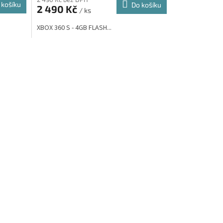
 košíku
Do košíku
2 490 Kč
/ ks
XBOX 360 S - 4GB FLASH...