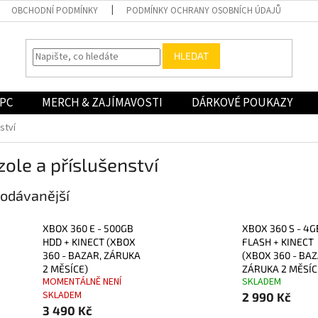
OBCHODNÍ PODMÍNKY
PODMÍNKY OCHRANY OSOBNÍCH ÚDAJŮ
HLEDAT
PC
MERCH & ZAJÍMAVOSTI
DÁRKOVÉ POUKAZY
ství
ole a příslušenství
odávanější
XBOX 360 E - 500GB
XBOX 360 S - 4G
HDD + KINECT (XBOX
FLASH + KINECT
360 - BAZAR, ZÁRUKA
(XBOX 360 - BAZ
2 MĚSÍCE)
ZÁRUKA 2 MĚSÍC
MOMENTÁLNĚ NENÍ
SKLADEM
SKLADEM
2 990 Kč
3 490 Kč