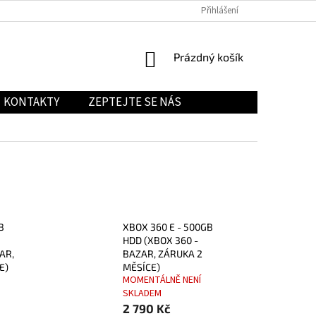
Přihlášení
NÁKUPNÍ
Prázdný košík
KOŠÍK
KONTAKTY
ZEPTEJTE SE NÁS
B
XBOX 360 E - 500GB
HDD (XBOX 360 -
AR,
BAZAR, ZÁRUKA 2
E)
MĚSÍCE)
MOMENTÁLNĚ NENÍ
SKLADEM
2 790 Kč