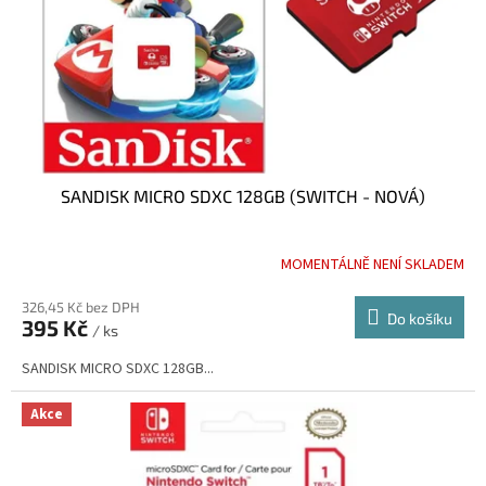
o
d
u
k
t
ů
SANDISK MICRO SDXC 128GB (SWITCH - NOVÁ)
MOMENTÁLNĚ NENÍ SKLADEM
326,45 Kč bez DPH
Do košíku
395 Kč
/ ks
SANDISK MICRO SDXC 128GB...
Akce