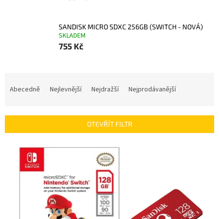
SANDISK MICRO SDXC 256GB (SWITCH - NOVÁ)
SKLADEM
755 Kč
Ř
a
Abecedně
Nejlevnější
Nejdražší
Nejprodávanější
z
e
n
OTEVŘÍT FILTR
í
p
V
r
ý
o
p
d
i
u
s
k
p
t
r
ů