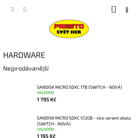
Přejít
NÁKUP
na
obsah
KOŠÍK
HARDWARE
Nejprodávanější
SANDISK MICRO SDXC 1TB (SWITCH - NOVÁ)
SKLADEM
1 795 Kč
SANDISK MICRO SDXC 512GB - více variant obalu
(SWITCH - NOVÁ)
SKLADEM
1 195 Kč