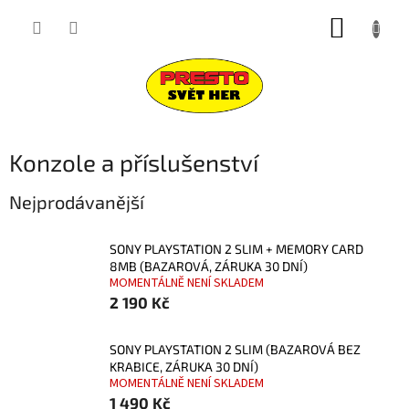
Přejít
NÁKUP
na
obsah
KOŠÍK
Konzole a příslušenství
Nejprodávanější
SONY PLAYSTATION 2 SLIM + MEMORY CARD
8MB (BAZAROVÁ, ZÁRUKA 30 DNÍ)
MOMENTÁLNĚ NENÍ SKLADEM
2 190 Kč
SONY PLAYSTATION 2 SLIM (BAZAROVÁ BEZ
KRABICE, ZÁRUKA 30 DNÍ)
MOMENTÁLNĚ NENÍ SKLADEM
1 490 Kč