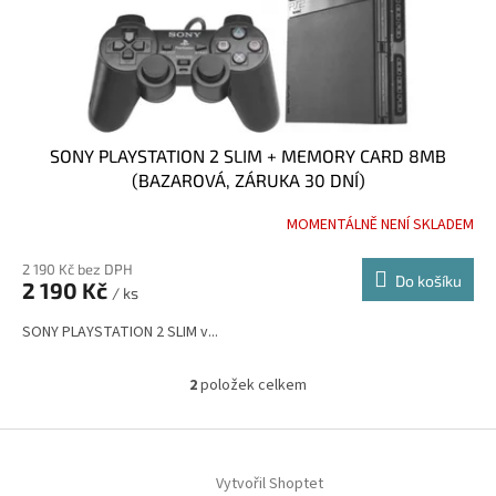
SONY PLAYSTATION 2 SLIM + MEMORY CARD 8MB
(BAZAROVÁ, ZÁRUKA 30 DNÍ)
MOMENTÁLNĚ NENÍ SKLADEM
Průměrné
hodnocení
produktu
2 190 Kč bez DPH
Do košíku
2 190 Kč
je
/ ks
5,0
SONY PLAYSTATION 2 SLIM v...
z
5
hvězdiček.
2
položek celkem
O
v
l
Z
á
á
d
Vytvořil Shoptet
p