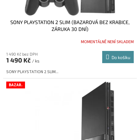
ů
SONY PLAYSTATION 2 SLIM (BAZAROVÁ BEZ KRABICE,
ZÁRUKA 30 DNÍ)
MOMENTÁLNĚ NENÍ SKLADEM
Průměrné
hodnocení
produktu
1 490 Kč bez DPH
Do košíku
1 490 Kč
je
/ ks
4,6
SONY PLAYSTATION 2 SLIM...
z
5
hvězdiček.
BAZAR.