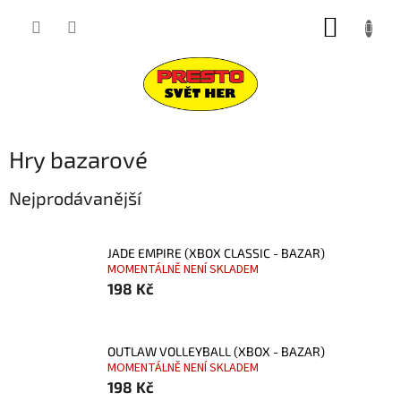
Přejít
NÁKUP
na
obsah
KOŠÍK
Hry bazarové
Nejprodávanější
JADE EMPIRE (XBOX CLASSIC - BAZAR)
MOMENTÁLNĚ NENÍ SKLADEM
198 Kč
OUTLAW VOLLEYBALL (XBOX - BAZAR)
MOMENTÁLNĚ NENÍ SKLADEM
198 Kč