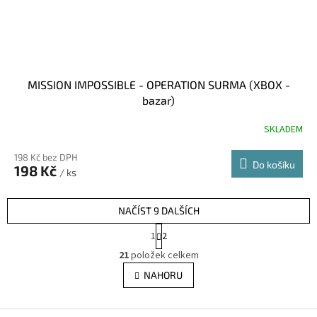
MISSION IMPOSSIBLE - OPERATION SURMA (XBOX -
bazar)
SKLADEM
198 Kč bez DPH
Do košíku
198 Kč
/ ks
NAČÍST 9 DALŠÍCH
S
1
2
t
O
r
21
položek celkem
v
á
l
NAHORU
n
á
k
d
o
v
Z
a