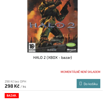
HALO 2 (XBOX - bazar)
MOMENTÁLNĚ NENÍ SKLADEM
298 Kč bez DPH
Do košíku
298 Kč
/ ks
BAZAR.