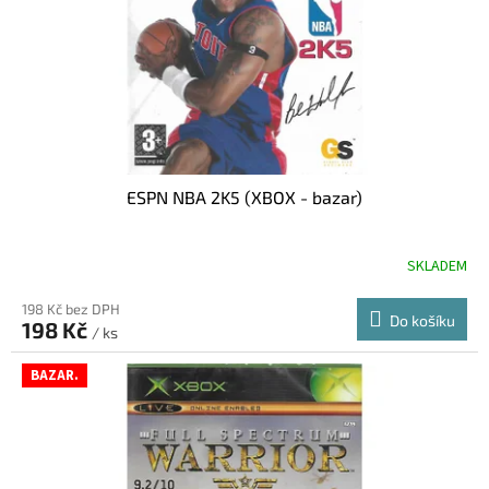
o
d
u
k
t
ů
ESPN NBA 2K5 (XBOX - bazar)
SKLADEM
198 Kč bez DPH
Do košíku
198 Kč
/ ks
BAZAR.