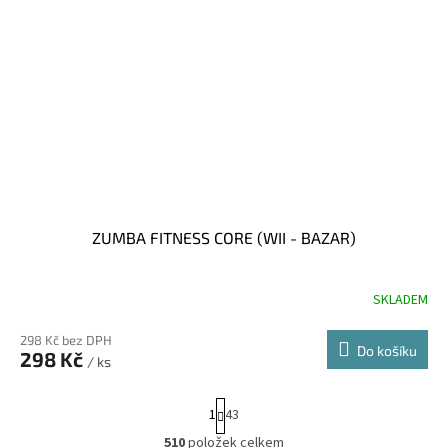
ZUMBA FITNESS CORE (WII - BAZAR)
SKLADEM
298 Kč bez DPH
Do košíku
298 Kč
/ ks
S
1
43
t
r
510
položek celkem