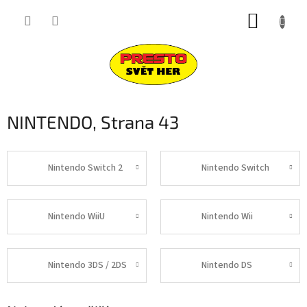
Přejít
NÁKUP
na
obsah
KOŠÍK
NINTENDO
, Strana 43
Nintendo Switch 2
Nintendo Switch
Nintendo WiiU
Nintendo Wii
Nintendo 3DS / 2DS
Nintendo DS