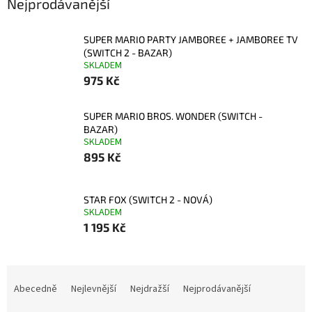
Nejprodávanější
SUPER MARIO PARTY JAMBOREE + JAMBOREE TV
(SWITCH 2 - BAZAR)
SKLADEM
975 Kč
SUPER MARIO BROS. WONDER (SWITCH -
BAZAR)
SKLADEM
895 Kč
STAR FOX (SWITCH 2 - NOVÁ)
SKLADEM
1 195 Kč
Ř
a
Abecedně
Nejlevnější
Nejdražší
Nejprodávanější
z