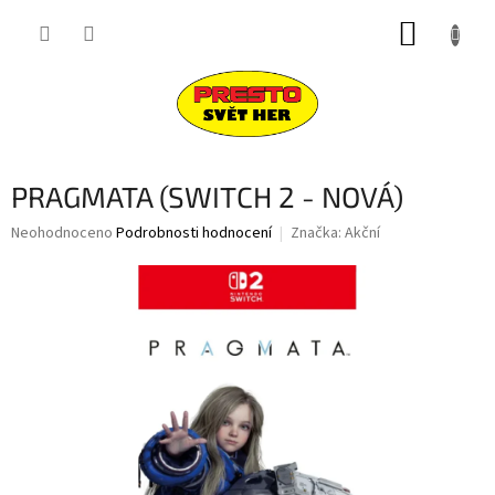
Přejít
NÁKUP
na
obsah
KOŠÍK
PRAGMATA (SWITCH 2 - NOVÁ)
Průměrné
Neohodnoceno
Podrobnosti hodnocení
Značka:
Akční
hodnocení
produktu
je
0,0
z
5
hvězdiček.