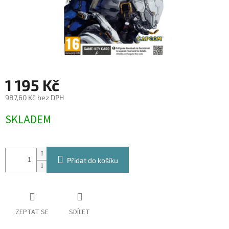
1 195 Kč
987,60 Kč bez DPH
Měrná
SKLADEM
cena:
Přidat do košíku
ZEPTAT SE
SDÍLET