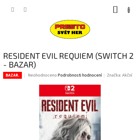
Přejít
NÁKUP
na
obsah
KOŠÍK
RESIDENT EVIL REQUIEM (SWITCH 2
- BAZAR)
Průměrné
Neohodnoceno
Podrobnosti hodnocení
Značka:
Akční
BAZAR.
hodnocení
produktu
je
0,0
z
5
hvězdiček.