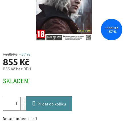
1 999 Kč
–57 %
1 999 Kč
–57 %
855 Kč
855 Kč bez DPH
Měrná
SKLADEM
cena:
Přidat do košíku
Detailní informace