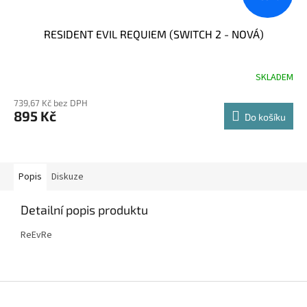
RESIDENT EVIL REQUIEM (SWITCH 2 - NOVÁ)
SKLADEM
739,67 Kč bez DPH
895 Kč
Do košíku
Popis
Diskuze
Detailní popis produktu
ReEvRe
Z
á