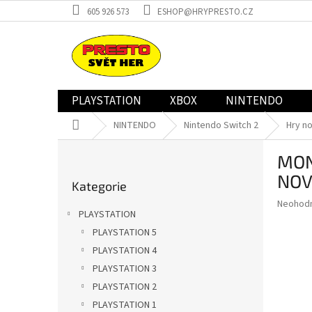
Přejít
605 926 573
ESHOP@HRYPRESTO.CZ
na
obsah
PLAYSTATION
XBOX
NINTENDO
Domů
NINTENDO
Nintendo Switch 2
Hry n
P
MON
o
Přeskočit
s
NOV
Kategorie
kategorie
t
Průměr
Neohod
r
PLAYSTATION
hodnoce
a
produkt
PLAYSTATION 5
n
je
PLAYSTATION 4
n
0,0
í
PLAYSTATION 3
z
5
p
PLAYSTATION 2
hvězdič
a
PLAYSTATION 1