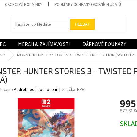
OBCHODNÍ PODMÍNKY
PODMÍNKY OCHRANY OSOBNÍCH ÚDAJŮ
HLEDAT
PC
MERCH & ZAJÍMAVOSTI
DÁRKOVÉ POUKAZY
ové
MONSTER HUNTER STORIES 3 - TWISTED REFLECTION (SWITCH 2 -
STER HUNTER STORIES 3 - TWISTED R
Á)
né
noceno
Podrobnosti hodnocení
Značka:
RPG
ní
995
u
822,31 K
Měrná
SKLA
cena:
ek.