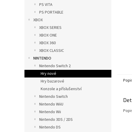
n
PS VITA
e
PS PORTABLE
l
XBOX
XBOX SERIES
XBOX ONE
XBOX 360
XBOX CLASSIC
NINTENDO
Nintendo Switch 2
Hry nové
Popi
Hry bazarové
Konzole a příslušenství
Nintendo Switch
Det
Nintendo WiiU
Popi
Nintendo Wii
Nintendo 3DS / 2DS
Nintendo DS