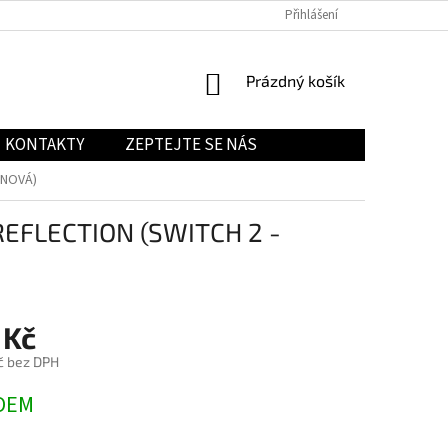
Přihlášení
NÁKUPNÍ
Prázdný košík
KOŠÍK
KONTAKTY
ZEPTEJTE SE NÁS
 NOVÁ)
EFLECTION (SWITCH 2 -
 Kč
č bez DPH
DEM