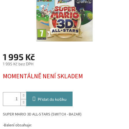
1 995 Kč
1 995 Kč bez DPH
Měrná
MOMENTÁLNĚ NENÍ SKLADEM
cena:
Přidat do košíku
SUPER MARIO 3D ALL-STARS (SWITCH - BAZAR)
-Balení obsahuje: