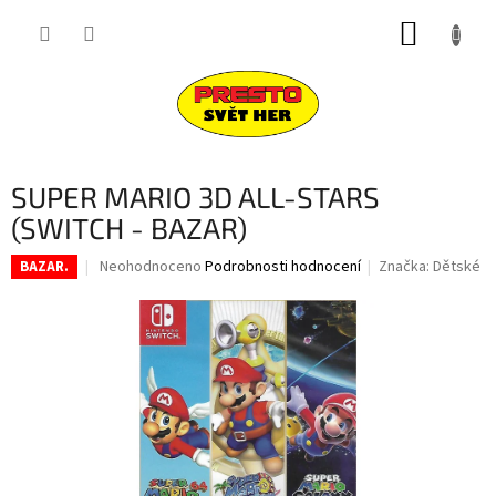
Přejít
NÁKUP
na
obsah
KOŠÍK
SUPER MARIO 3D ALL-STARS
(SWITCH - BAZAR)
Průměrné
Neohodnoceno
Podrobnosti hodnocení
Značka:
Dětské
BAZAR.
hodnocení
produktu
je
0,0
z
5
hvězdiček.