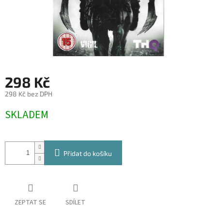
298 Kč
298 Kč bez DPH
Měrná
SKLADEM
cena:
Přidat do košíku
ZEPTAT SE
SDÍLET