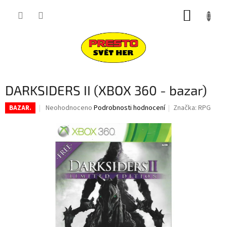
Přejít
NÁKUP
na
obsah
KOŠÍK
DARKSIDERS II (XBOX 360 - bazar)
Průměrné
Neohodnoceno
Podrobnosti hodnocení
Značka:
RPG
BAZAR.
hodnocení
produktu
je
0,0
z
5
hvězdiček.