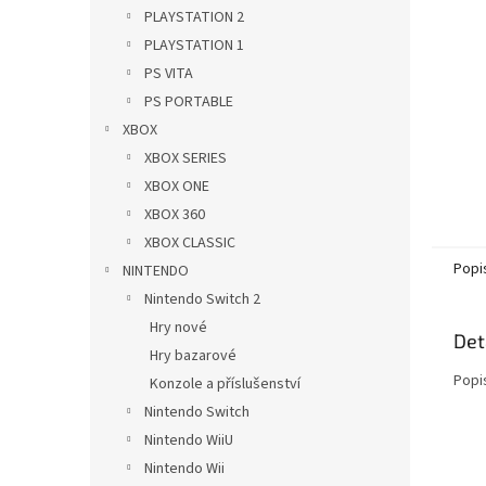
n
PLAYSTATION 2
e
PLAYSTATION 1
l
PS VITA
PS PORTABLE
XBOX
XBOX SERIES
XBOX ONE
XBOX 360
XBOX CLASSIC
Popi
NINTENDO
Nintendo Switch 2
Hry nové
Det
Hry bazarové
Popi
Konzole a příslušenství
Nintendo Switch
Nintendo WiiU
Nintendo Wii