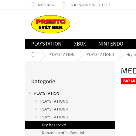
Přejít
605 926 573
ESHOP@HRYPRESTO.CZ
na
obsah
PLAYSTATION
XBOX
NINTENDO
Domů
PLAYSTATION
PLAYSTATION 3
Hry 
P
MED
o
Přeskočit
s
Kategorie
kategorie
BAZAR
t
r
PLAYSTATION
a
PLAYSTATION 5
n
PLAYSTATION 4
n
í
PLAYSTATION 3
p
Hry bazarové
a
Konzole a příslušenství