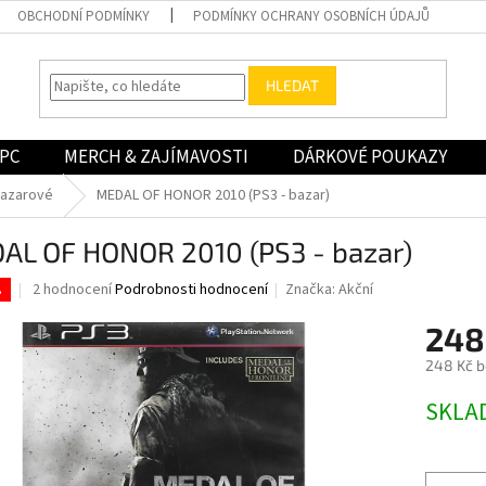
OBCHODNÍ PODMÍNKY
PODMÍNKY OCHRANY OSOBNÍCH ÚDAJŮ
HLEDAT
PC
MERCH & ZAJÍMAVOSTI
DÁRKOVÉ POUKAZY
bazarové
MEDAL OF HONOR 2010 (PS3 - bazar)
AL OF HONOR 2010 (PS3 - bazar)
Průměrné
2 hodnocení
Podrobnosti hodnocení
Značka:
Akční
.
hodnocení
produktu
248
je
248 Kč 
4,0
z
Měrná
SKLA
5
cena:
hvězdiček.