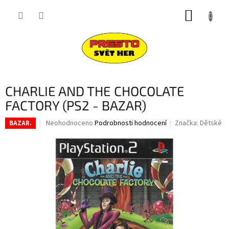
Přejít
NÁKUP
na
obsah
KOŠÍK
CHARLIE AND THE CHOCOLATE
FACTORY (PS2 - BAZAR)
Průměrné
Neohodnoceno
Podrobnosti hodnocení
Značka:
Dětské
BAZAR.
hodnocení
produktu
je
0,0
z
5
hvězdiček.