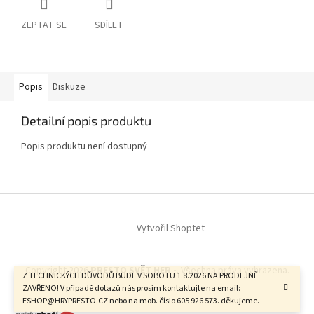
ZEPTAT SE
SDÍLET
Popis
Diskuze
Detailní popis produktu
Popis produktu není dostupný
Z
á
Vytvořil Shoptet
p
a
t
Copyright 2026
PRESTO SVĚT HER -
. Všechna práva vyhrazena.
í
Z TECHNICKÝCH DŮVODŮ BUDE V SOBOTU 1.8.2026 NA PRODEJNĚ
ZAVŘENO! V případě dotazů nás prosím kontaktujte na email:
ESHOP@HRYPRESTO.CZ nebo na mob. číslo 605 926 573. děkujeme.