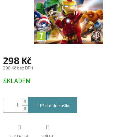
298 Kč
298 Kč bez DPH
Měrná
SKLADEM
cena:
Přidat do košíku
ZEPTAT SE
SDÍLET