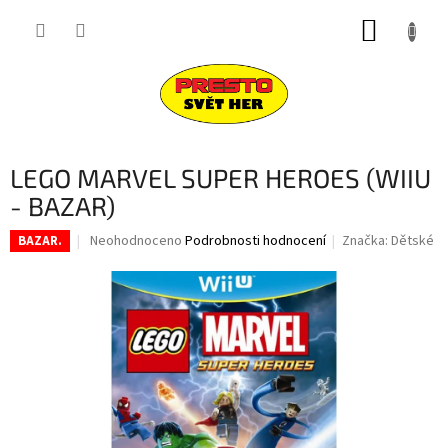
Přejít
NÁKUP
na
obsah
KOŠÍK
LEGO MARVEL SUPER HEROES (WIIU
- BAZAR)
Průměrné
Neohodnoceno
Podrobnosti hodnocení
Značka:
Dětské
BAZAR.
hodnocení
produktu
je
0,0
z
5
hvězdiček.