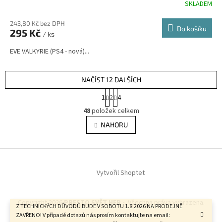
SKLADEM
243,80 Kč bez DPH
Do košíku
295 Kč
/ ks
EVE VALKYRIE (PS4 - nová)...
NAČÍST 12 DALŠÍCH
S
1
2
4
t
O
r
48
položek celkem
v
á
l
NAHORU
n
á
k
d
o
v
Z
a
á
c
á
n
í
Vytvořil Shoptet
p
í
p
a
r
t
v
Copyright 2026
PRESTO SVĚT HER -
. Všechna práva vyhrazena.
í
Z TECHNICKÝCH DŮVODŮ BUDE V SOBOTU 1.8.2026 NA PRODEJNĚ
k
ZAVŘENO! V případě dotazů nás prosím kontaktujte na email:
y