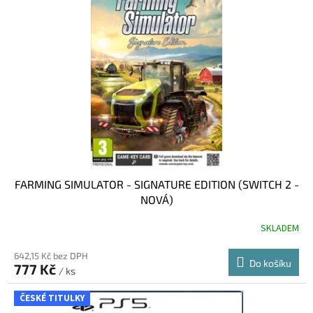
i
r
s
o
p
d
r
u
o
k
d
t
u
ů
k
t
ů
FARMING SIMULATOR - SIGNATURE EDITION (SWITCH 2 -
NOVÁ)
SKLADEM
642,15 Kč bez DPH
Do košíku
777 Kč
/ ks
ČESKÉ TITULKY