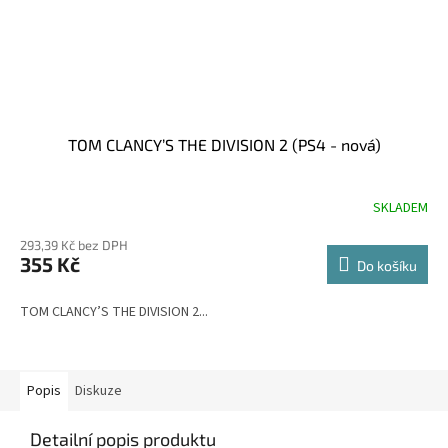
TOM CLANCY’S THE DIVISION 2 (PS4 - nová)
SKLADEM
Průměrné
hodnocení
293,39 Kč bez DPH
produktu
355 Kč
je
Do košíku
5,0
z
TOM CLANCY’S THE DIVISION 2...
5
hvězdiček.
Popis
Diskuze
Detailní popis produktu