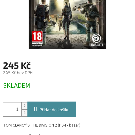
245 Kč
245 Kč bez DPH
Měrná
SKLADEM
cena:
Přidat do košíku
TOM CLANCY’S THE DIVISION 2 (PS4 - bazar)