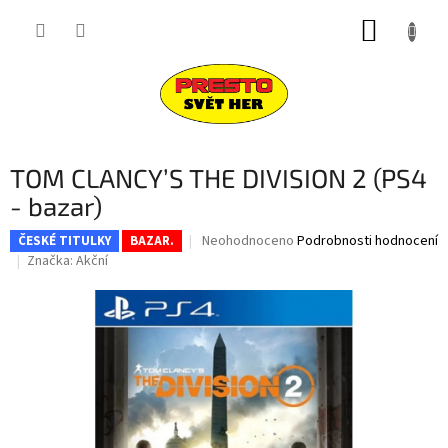
Přejít
NÁKUP
na
obsah
KOŠÍK
TOM CLANCY’S THE DIVISION 2 (PS4
- bazar)
Průměrné
Neohodnoceno
Podrobnosti hodnocení
ČESKÉ TITULKY
BAZAR.
hodnocení
Značka:
Akční
produktu
je
0,0
z
5
hvězdiček.