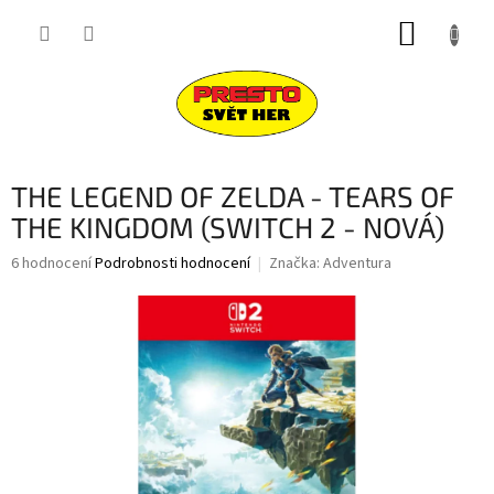
Přejít
NÁKUP
na
obsah
KOŠÍK
THE LEGEND OF ZELDA - TEARS OF
THE KINGDOM (SWITCH 2 - NOVÁ)
Průměrné
6 hodnocení
Podrobnosti hodnocení
Značka:
Adventura
hodnocení
produktu
je
4,3
z
5
hvězdiček.