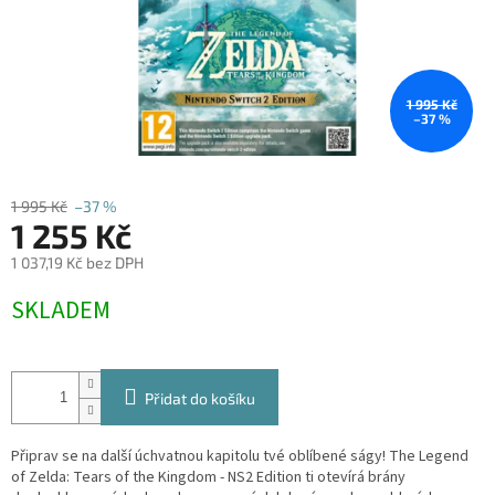
1 995 Kč
–37 %
1 995 Kč
–37 %
1 255 Kč
1 037,19 Kč bez DPH
Měrná
SKLADEM
cena:
Přidat do košíku
Připrav se na další úchvatnou kapitolu tvé oblíbené ságy! The Legend
of Zelda: Tears of the Kingdom - NS2 Edition ti otevírá brány