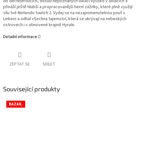
do dechberoucích, dosud nepoznaných lokací vysoko v oblacích a
přináší ještě hlubší a propracovanější herní zážitky, které plně využijí
sílu tvé Nintendo Switch 2. Vydej se na nezapomenutelnou pouť s
Linkem a odhal všechna tajemství, která se ukrývají na nebeských
ostrovech i v obnovené krajině Hyrule.
Detailní informace
ZEPTAT SE
SDÍLET
Související produkty
BAZAR.