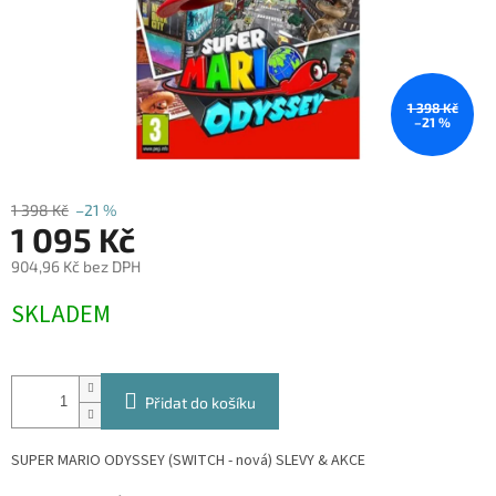
1 398 Kč
–21 %
1 398 Kč
–21 %
1 095 Kč
904,96 Kč bez DPH
Měrná
SKLADEM
cena:
Přidat do košíku
SUPER MARIO ODYSSEY (SWITCH - nová)
SLEVY & AKCE