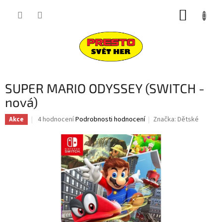
Přejít
NÁKUP
na
obsah
KOŠÍK
SUPER MARIO ODYSSEY (SWITCH -
nová)
Průměrné
4 hodnocení
Podrobnosti hodnocení
Značka:
Dětské
Akce
hodnocení
produktu
je
4,3
z
5
hvězdiček.