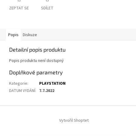
ZEPTAT SE
SDÍLET
Popis
Diskuze
Detailní popis produktu
Popis produktu není dostupný
Doplňkové parametry
Kategorie
:
PLAYSTATION
DATUM VYDÁNÍ
:
7.7.2022
Z
á
Vytvořil Shoptet
p
a
t