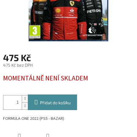
475 Kč
475 Kč bez DPH
Měrná
MOMENTÁLNĚ NENÍ SKLADEM
cena:
Přidat do košíku
FORMULA ONE 2022 (PS5 - BAZAR)