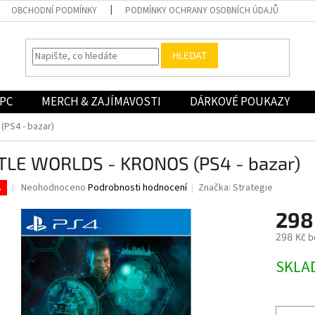
OBCHODNÍ PODMÍNKY
PODMÍNKY OCHRANY OSOBNÍCH ÚDAJŮ
HLEDAT
PC
MERCH & ZAJÍMAVOSTI
DÁRKOVÉ POUKAZY
PS4 - bazar)
TLE WORLDS - KRONOS (PS4 - bazar)
Průměrné
Neohodnoceno
Podrobnosti hodnocení
Značka:
Strategie
.
hodnocení
produktu
298
je
298 Kč b
0,0
z
Měrná
SKLA
5
cena:
hvězdiček.