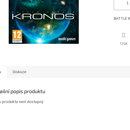
BATTLE W
TISK
s
Diskuze
ailní popis produktu
s produktu není dostupný