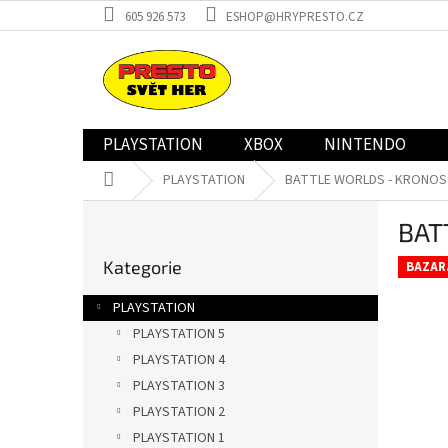
Přejít
605 926 573
ESHOP@HRYPRESTO.CZ
na
obsah
PLAYSTATION
XBOX
NINTENDO
Domů
PLAYSTATION
BATTLE WORLDS - KRONOS (
P
BAT
o
Přeskočit
s
Kategorie
kategorie
BAZAR
t
r
PLAYSTATION
a
PLAYSTATION 5
n
PLAYSTATION 4
n
í
PLAYSTATION 3
p
PLAYSTATION 2
a
PLAYSTATION 1