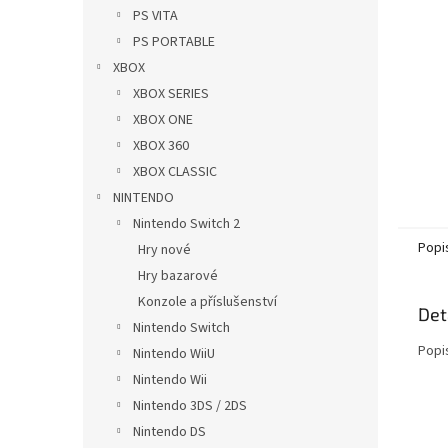
n
PS VITA
e
PS PORTABLE
l
XBOX
XBOX SERIES
XBOX ONE
XBOX 360
XBOX CLASSIC
NINTENDO
Nintendo Switch 2
Popi
Hry nové
Hry bazarové
Konzole a příslušenství
Det
Nintendo Switch
Popi
Nintendo WiiU
Nintendo Wii
Nintendo 3DS / 2DS
Nintendo DS