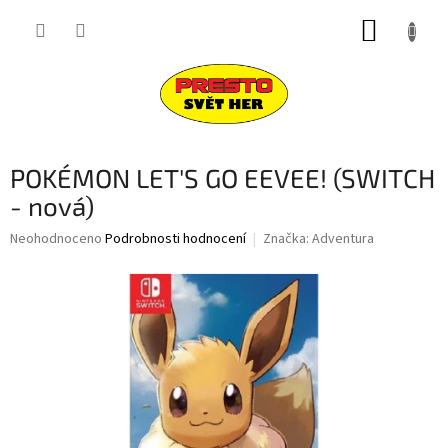
Přejít
NÁKUP
na
obsah
KOŠÍK
POKÉMON LET'S GO EEVEE! (SWITCH
- nová)
Průměrné
Neohodnoceno
Podrobnosti hodnocení
Značka:
Adventura
hodnocení
produktu
je
0,0
z
5
hvězdiček.