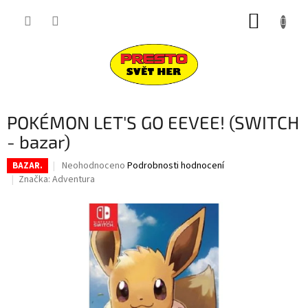
Přejít
NÁKUP
na
obsah
KOŠÍK
POKÉMON LET'S GO EEVEE! (SWITCH
- bazar)
Průměrné
Neohodnoceno
Podrobnosti hodnocení
BAZAR.
hodnocení
Značka:
Adventura
produktu
je
0,0
z
5
hvězdiček.