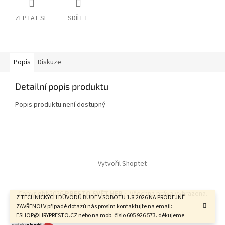
ZEPTAT SE
SDÍLET
Popis
Diskuze
Detailní popis produktu
Popis produktu není dostupný
Z
á
Vytvořil Shoptet
p
a
t
Copyright 2026
PRESTO SVĚT HER -
. Všechna práva vyhrazena.
í
Z TECHNICKÝCH DŮVODŮ BUDE V SOBOTU 1.8.2026 NA PRODEJNĚ
ZAVŘENO! V případě dotazů nás prosím kontaktujte na email:
ESHOP@HRYPRESTO.CZ nebo na mob. číslo 605 926 573. děkujeme.