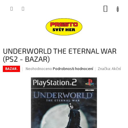
Přejít
NÁKUP
na
obsah
KOŠÍK
UNDERWORLD THE ETERNAL WAR
(PS2 - BAZAR)
Průměrné
Neohodnoceno
Podrobnosti hodnocení
Značka:
Akční
BAZAR.
hodnocení
produktu
je
0,0
z
5
hvězdiček.