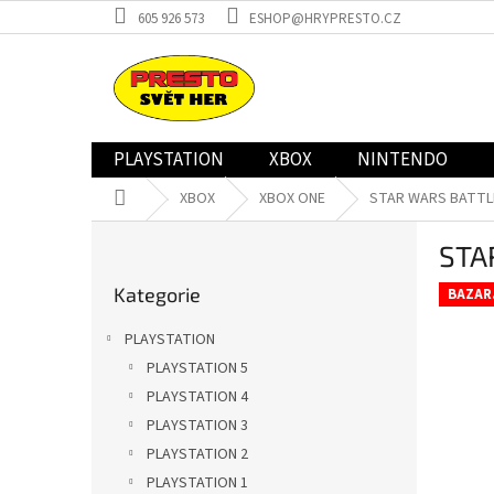
Přejít
605 926 573
ESHOP@HRYPRESTO.CZ
na
obsah
PLAYSTATION
XBOX
NINTENDO
Domů
XBOX
XBOX ONE
STAR WARS BATTLEF
P
STA
o
Přeskočit
s
Kategorie
kategorie
BAZAR
t
r
PLAYSTATION
a
PLAYSTATION 5
n
PLAYSTATION 4
n
í
PLAYSTATION 3
p
PLAYSTATION 2
a
PLAYSTATION 1