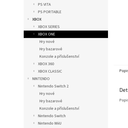
n
PS VITA
e
PS PORTABLE
l
XBOX
XBOX SERIES
XBOX ONE
Hry nové
Hry bazarové
Konzole a příslušenství
XBOX 360
Popi
XBOX CLASSIC
NINTENDO
Nintendo Switch 2
Det
Hry nové
Popi
Hry bazarové
Konzole a příslušenství
Nintendo Switch
Nintendo WiiU