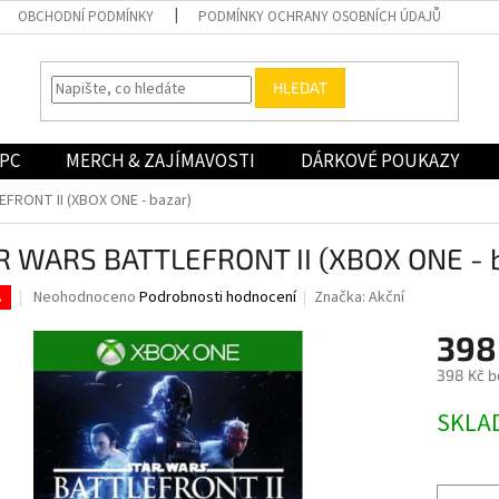
OBCHODNÍ PODMÍNKY
PODMÍNKY OCHRANY OSOBNÍCH ÚDAJŮ
HLEDAT
PC
MERCH & ZAJÍMAVOSTI
DÁRKOVÉ POUKAZY
RONT II (XBOX ONE - bazar)
R WARS BATTLEFRONT II (XBOX ONE - 
Průměrné
Neohodnoceno
Podrobnosti hodnocení
Značka:
Akční
.
hodnocení
produktu
398
je
398 Kč b
0,0
z
Měrná
SKLA
5
cena:
hvězdiček.