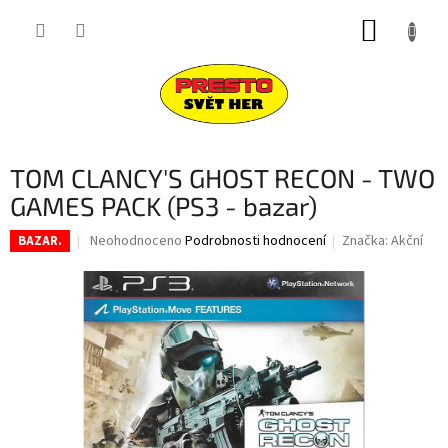
Přejít
NÁKUP
na
obsah
KOŠÍK
TOM CLANCY'S GHOST RECON - TWO
GAMES PACK (PS3 - bazar)
Průměrné
Neohodnoceno
Podrobnosti hodnocení
Značka:
Akční
BAZAR.
hodnocení
produktu
je
0,0
z
5
hvězdiček.