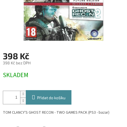
398 Kč
398 Kč bez DPH
Měrná
SKLADEM
cena:
Přidat do košíku
TOM CLANCY'S GHOST RECON - TWO GAMES PACK (PS3 - bazar)