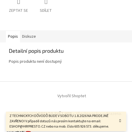
ZEPTAT SE
SDÍLET
Popis
Diskuze
Detailní popis produktu
Popis produktu není dostupný
Z
á
Vytvořil Shoptet
p
a
t
Copyright 2026
PRESTO SVĚT HER -
. Všechna práva vyhrazena.
í
Z TECHNICKÝCH DŮVODŮ BUDE V SOBOTU 1.8.2026 NA PRODEJNĚ
ZAVŘENO! V případě dotazů nás prosím kontaktujte na email:
ESHOP@HRYPRESTO.CZ nebo na mob. číslo 605 926 573. děkujeme.