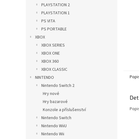
n
PLAYSTATION 2
e
PLAYSTATION 1
l
PS VITA
PS PORTABLE
XBOX
XBOX SERIES
XBOX ONE
XBOX 360
XBOX CLASSIC
Popi
NINTENDO
Nintendo Switch 2
Hry nové
Det
Hry bazarové
Popi
Konzole a příslušenství
Nintendo Switch
Nintendo WiiU
Nintendo Wii