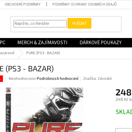
OBCHODNÍ PODMÍNKY
PODMÍNKY OCHRANY OSOBNÍCH ÚDAJŮ
HLEDAT
PC
MERCH & ZAJÍMAVOSTI
DÁRKOVÉ POUKAZY
bazarové
PURE (PS3 - BAZAR)
E (PS3 - BAZAR)
Průměrné
Neohodnoceno
Podrobnosti hodnocení
Značka:
Závodní
.
hodnocení
produktu
248
je
248 Kč 
0,0
z
Měrná
SKLA
5
cena:
hvězdiček.