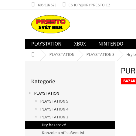
Přejít
605 926 573
ESHOP@HRYPRESTO.CZ
na
obsah
PLAYSTATION
XBOX
NINTENDO
Domů
PLAYSTATION
PLAYSTATION 3
Hry 
P
PUR
o
Přeskočit
s
Kategorie
kategorie
BAZAR
t
r
PLAYSTATION
a
PLAYSTATION 5
n
PLAYSTATION 4
n
í
PLAYSTATION 3
p
Hry bazarové
a
Konzole a příslušenství