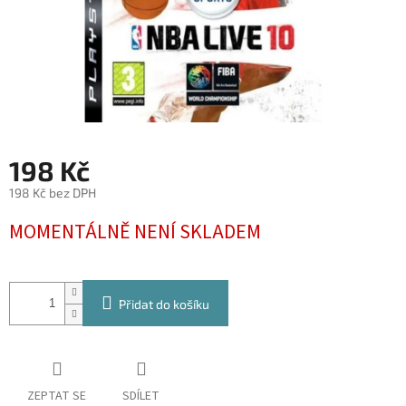
198 Kč
198 Kč bez DPH
Měrná
MOMENTÁLNĚ NENÍ SKLADEM
cena:
Přidat do košíku
ZEPTAT SE
SDÍLET