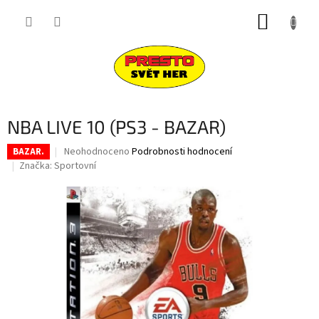
Přejít
NÁKUP
na
obsah
KOŠÍK
NBA LIVE 10 (PS3 - BAZAR)
Průměrné
Neohodnoceno
Podrobnosti hodnocení
BAZAR.
hodnocení
Značka:
Sportovní
produktu
je
0,0
z
5
hvězdiček.