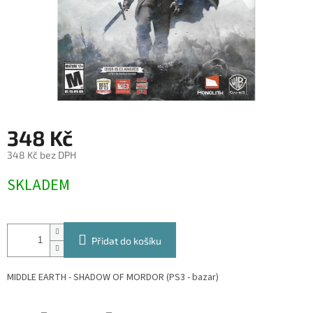
348 Kč
348 Kč bez DPH
Měrná
SKLADEM
cena:
Přidat do košíku
MIDDLE EARTH - SHADOW OF MORDOR (PS3 - bazar)