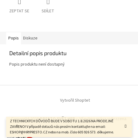
ZEPTAT SE
SDÍLET
Popis
Diskuze
Detailní popis produktu
Popis produktu není dostupný
Z
á
Vytvořil Shoptet
p
a
t
Copyright 2026
PRESTO SVĚT HER -
. Všechna práva vyhrazena.
í
Z TECHNICKÝCH DŮVODŮ BUDE V SOBOTU 1.8.2026 NA PRODEJNĚ
ZAVŘENO! V případě dotazů nás prosím kontaktujte na email:
ESHOP@HRYPRESTO.CZ nebo na mob. číslo 605 926 573. děkujeme.