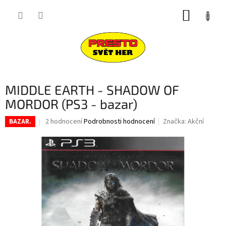
Přejít
NÁKUP
na
obsah
KOŠÍK
MIDDLE EARTH - SHADOW OF
MORDOR (PS3 - bazar)
Průměrné
2 hodnocení
Podrobnosti hodnocení
Značka:
Akční
BAZAR.
hodnocení
produktu
je
5,0
z
5
hvězdiček.