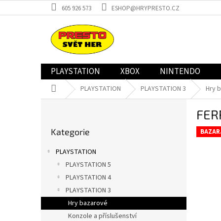
Přejít
605 926 573
ESHOP@HRYPRESTO.CZ
na
obsah
PLAYSTATION
XBOX
NINTENDO
Domů
PLAYSTATION
PLAYSTATION 3
Hry 
P
FER
o
Přeskočit
s
Kategorie
kategorie
BAZAR
t
r
PLAYSTATION
a
PLAYSTATION 5
n
PLAYSTATION 4
n
í
PLAYSTATION 3
p
Hry bazarové
a
Konzole a příslušenství