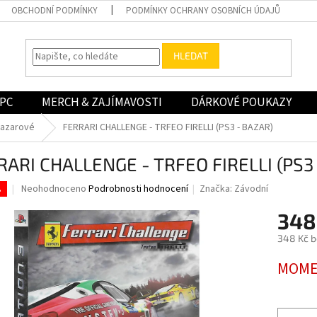
OBCHODNÍ PODMÍNKY
PODMÍNKY OCHRANY OSOBNÍCH ÚDAJŮ
HLEDAT
PC
MERCH & ZAJÍMAVOSTI
DÁRKOVÉ POUKAZY
bazarové
FERRARI CHALLENGE - TRFEO FIRELLI (PS3 - BAZAR)
RARI CHALLENGE - TRFEO FIRELLI (PS3
Průměrné
Neohodnoceno
Podrobnosti hodnocení
Značka:
Závodní
.
hodnocení
produktu
348
je
348 Kč 
0,0
z
Měrná
MOME
5
cena:
hvězdiček.