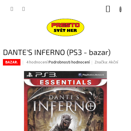
Přejít
NÁKUP
na
obsah
KOŠÍK
DANTE'S INFERNO (PS3 - bazar)
Průměrné
4 hodnocení
Podrobnosti hodnocení
Značka:
Akční
BAZAR.
hodnocení
produktu
je
4,8
z
5
hvězdiček.