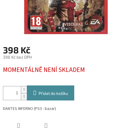
398 Kč
398 Kč bez DPH
Měrná
MOMENTÁLNĚ NENÍ SKLADEM
cena:
Přidat do košíku
DANTES INFERNO (PS3 - bazar)