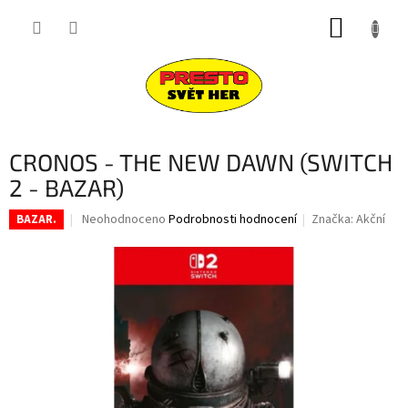
Přejít
NÁKUP
na
obsah
KOŠÍK
CRONOS - THE NEW DAWN (SWITCH
2 - BAZAR)
Průměrné
Neohodnoceno
Podrobnosti hodnocení
Značka:
Akční
BAZAR.
hodnocení
produktu
je
0,0
z
5
hvězdiček.