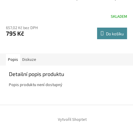
SKLADEM
657,02 Kč bez DPH
795 Kč
Do košíku
Popis
Diskuze
Detailní popis produktu
Popis produktu není dostupný
Z
á
Vytvořil Shoptet
p
a