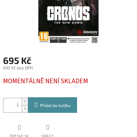
695 Kč
695 Kč bez DPH
Měrná
MOMENTÁLNĚ NENÍ SKLADEM
cena:
Přidat do košíku
ZEPTAT SE
SDÍLET