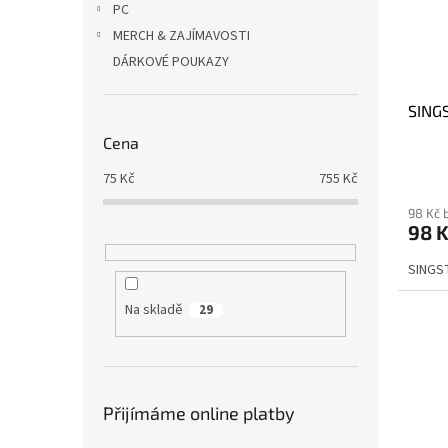
PC
MERCH & ZAJÍMAVOSTI
DÁRKOVÉ POUKAZY
SING
Cena
75
Kč
755
Kč
98 Kč 
98 
SINGST
Na skladě
29
Přijímáme online platby