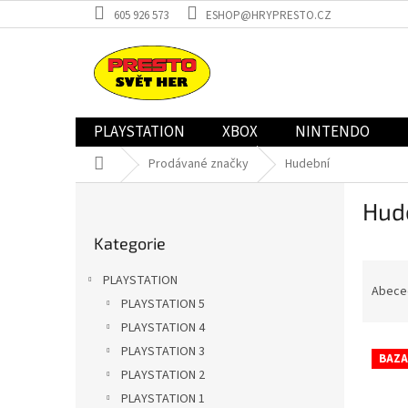
Přejít
605 926 573
ESHOP@HRYPRESTO.CZ
na
obsah
PLAYSTATION
XBOX
NINTENDO
Domů
Prodávané značky
Hudební
P
Hud
o
Přeskočit
s
Kategorie
kategorie
t
Ř
r
PLAYSTATION
a
a
Abece
PLAYSTATION 5
z
n
PLAYSTATION 4
e
n
V
n
í
PLAYSTATION 3
BAZA
ý
í
p
PLAYSTATION 2
p
p
a
PLAYSTATION 1