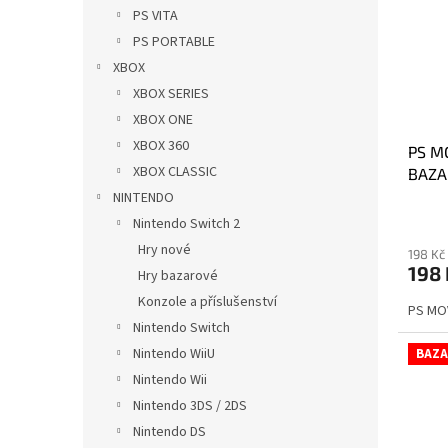
i
r
n
PS VITA
s
o
e
PS PORTABLE
p
d
l
r
u
XBOX
o
k
XBOX SERIES
d
t
XBOX ONE
u
ů
XBOX 360
PS M
k
XBOX CLASSIC
BAZA
t
ů
NINTENDO
Nintendo Switch 2
Hry nové
198 Kč
198
Hry bazarové
Konzole a příslušenství
PS MOV
Nintendo Switch
Nintendo WiiU
BAZA
Nintendo Wii
Nintendo 3DS / 2DS
Nintendo DS