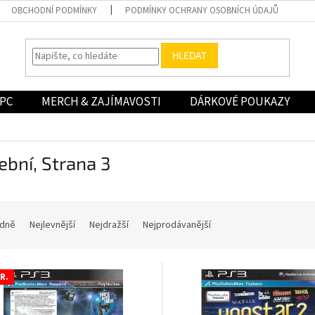
OBCHODNÍ PODMÍNKY
PODMÍNKY OCHRANY OSOBNÍCH ÚDAJŮ
HLEDAT
PC
MERCH & ZAJÍMAVOSTI
DÁRKOVÉ POUKAZY
ební
, Strana 3
dně
Nejlevnější
Nejdražší
Nejprodávanější
R.