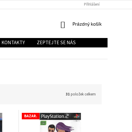
Přihlášení
NÁKUPNÍ
Prázdný košík
KOŠÍK
KONTAKTY
ZEPTEJTE SE NÁS
31
položek celkem
BAZAR.