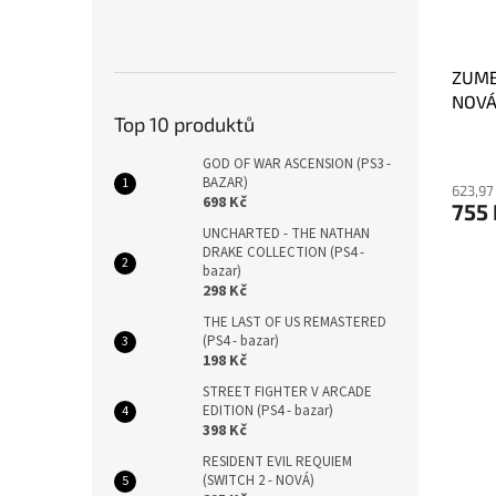
ZUMB
NOVÁ
Top 10 produktů
GOD OF WAR ASCENSION (PS3 -
BAZAR)
623,97
698 Kč
755
UNCHARTED - THE NATHAN
DRAKE COLLECTION (PS4 -
bazar)
298 Kč
THE LAST OF US REMASTERED
(PS4 - bazar)
198 Kč
STREET FIGHTER V ARCADE
EDITION (PS4 - bazar)
398 Kč
RESIDENT EVIL REQUIEM
(SWITCH 2 - NOVÁ)