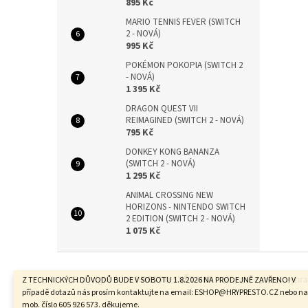
895 Kč
MARIO TENNIS FEVER (SWITCH
2 - NOVÁ)
995 Kč
POKÉMON POKOPIA (SWITCH 2
- NOVÁ)
1 395 Kč
DRAGON QUEST VII
REIMAGINED (SWITCH 2 - NOVÁ)
795 Kč
DONKEY KONG BANANZA
(SWITCH 2 - NOVÁ)
1 295 Kč
ANIMAL CROSSING NEW
HORIZONS - NINTENDO SWITCH
2 EDITION (SWITCH 2 - NOVÁ)
1 075 Kč
Z
á
Copyright 2026
PRESTO SVĚT HER -
. Všechna práva vyhr
Z TECHNICKÝCH DŮVODŮ BUDE V SOBOTU 1.8.2026 NA PRODEJNĚ ZAVŘENO! V
p
případě dotazů nás prosím kontaktujte na email: ESHOP@HRYPRESTO.CZ nebo na
a
mob. číslo 605 926 573. děkujeme.