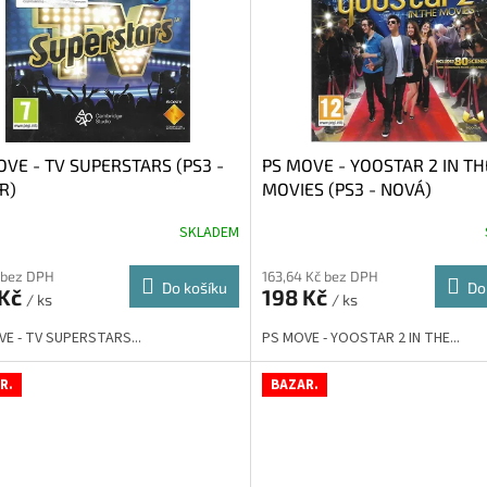
OVE - TV SUPERSTARS (PS3 -
PS MOVE - YOOSTAR 2 IN TH
R)
MOVIES (PS3 - NOVÁ)
SKLADEM
 bez DPH
163,64 Kč bez DPH
Do košíku
Do
 Kč
198 Kč
/ ks
/ ks
E - TV SUPERSTARS...
PS MOVE - YOOSTAR 2 IN THE...
R.
BAZAR.