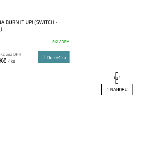
A BURN IT UP! (SWITCH -
)
SKLADEM
 Kč bez DPH
Do košíku
 Kč
/ ks
S
1
3
t
r
O
NAHORU
á
v
n
l
k
á
o
d
v
a
á
c
n
í
í
p
r