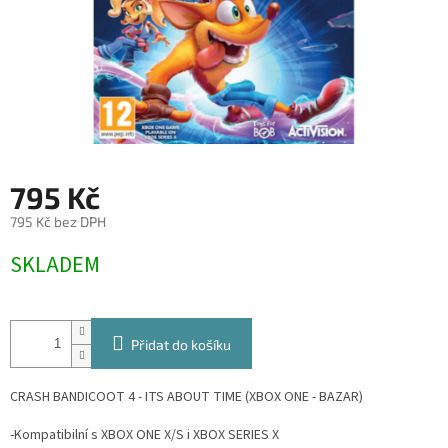
795 Kč
795 Kč bez DPH
Měrná
SKLADEM
cena:
Přidat do košíku
CRASH BANDICOOT 4 - ITS ABOUT TIME (XBOX ONE - BAZAR)
-Kompatibilní s XBOX ONE X/S i XBOX SERIES X