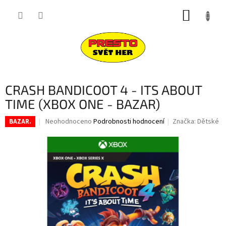
Přejít
NÁKUP
na
obsah
KOŠÍK
CRASH BANDICOOT 4 - ITS ABOUT
TIME (XBOX ONE - BAZAR)
Průměrné
Neohodnoceno
Podrobnosti hodnocení
Značka:
Dětské
BAZAR.
hodnocení
produktu
je
0,0
z
5
hvězdiček.