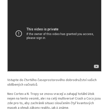
Vstupte do čtvrtého časoprostorového dobrodružství vašich
oblíbených vačnatců.
Neo Cortex a N. Tropy se znovu vracejí a zahajují totální útok
nejen na tento vesmír, ale i na celý multiverse! Crash a Coco jsou
zde pro to, aby zachránili situaci sloučením čtyř kvantových
masek a ohnuli zákony reality, jak ji známe.