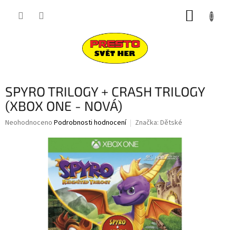
Přejít
NÁKUP
na
obsah
KOŠÍK
SPYRO TRILOGY + CRASH TRILOGY
(XBOX ONE - NOVÁ)
Průměrné
Neohodnoceno
Podrobnosti hodnocení
Značka:
Dětské
hodnocení
produktu
je
0,0
z
5
hvězdiček.