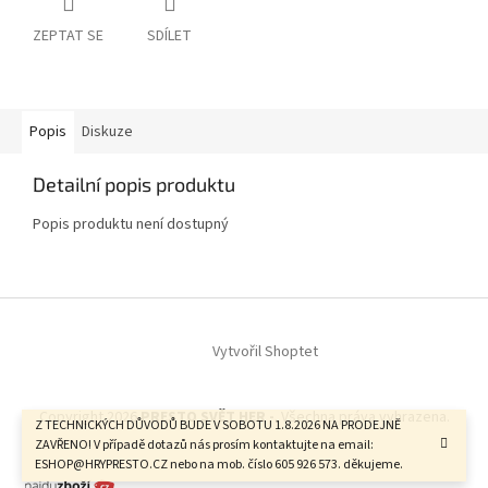
ZEPTAT SE
SDÍLET
Popis
Diskuze
Detailní popis produktu
Popis produktu není dostupný
Z
á
Vytvořil Shoptet
p
a
t
Copyright 2026
PRESTO SVĚT HER -
. Všechna práva vyhrazena.
í
Z TECHNICKÝCH DŮVODŮ BUDE V SOBOTU 1.8.2026 NA PRODEJNĚ
ZAVŘENO! V případě dotazů nás prosím kontaktujte na email:
ESHOP@HRYPRESTO.CZ nebo na mob. číslo 605 926 573. děkujeme.