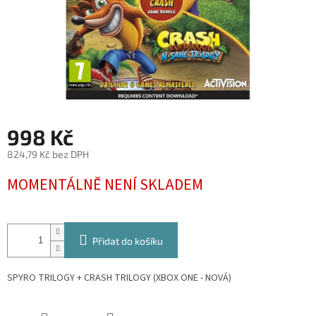
998 Kč
824,79 Kč bez DPH
Měrná
MOMENTÁLNĚ NENÍ SKLADEM
cena:
Přidat do košíku
SPYRO TRILOGY + CRASH TRILOGY (XBOX ONE - NOVÁ)