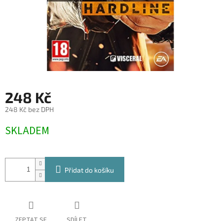
248 Kč
248 Kč bez DPH
Měrná
SKLADEM
cena:
Přidat do košíku
ZEPTAT SE
SDÍLET