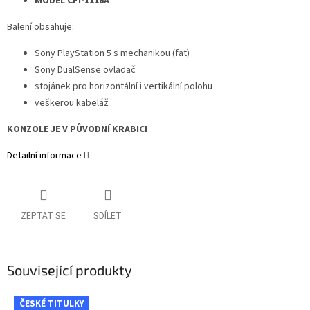
MODEL CFI-1116A
Balení obsahuje:
Sony PlayStation 5 s mechanikou (fat)
Sony DualSense ovladač
stojánek pro horizontální i vertikální polohu
veškerou kabeláž
KONZOLE JE V PŮVODNÍ KRABICI
Detailní informace
ZEPTAT SE
SDÍLET
Související produkty
ČESKÉ TITULKY