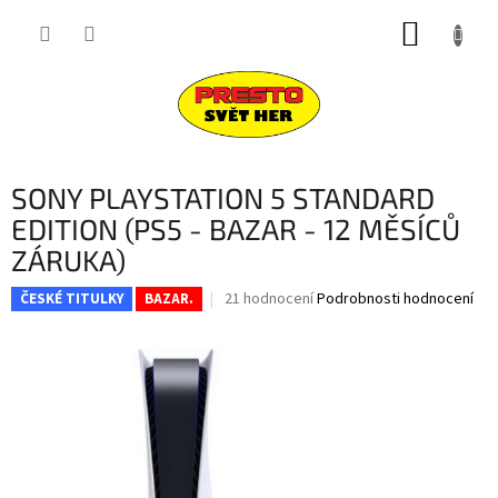
Přejít
NÁKUP
na
obsah
KOŠÍK
SONY PLAYSTATION 5 STANDARD
EDITION (PS5 - BAZAR - 12 MĚSÍCŮ
ZÁRUKA)
Průměrné
21 hodnocení
Podrobnosti hodnocení
ČESKÉ TITULKY
BAZAR.
hodnocení
produktu
je
4,2
z
5
hvězdiček.