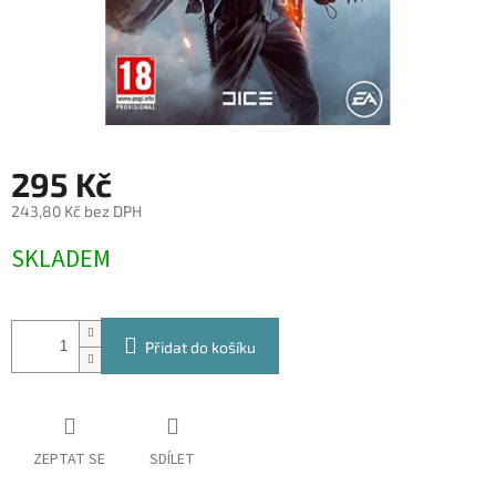
295 Kč
243,80 Kč bez DPH
Měrná
SKLADEM
cena:
Přidat do košíku
ZEPTAT SE
SDÍLET