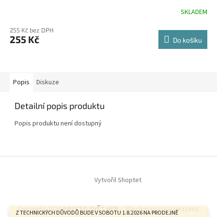
SKLADEM
255 Kč bez DPH
255 Kč
Do košíku
Popis
Diskuze
Detailní popis produktu
Popis produktu není dostupný
Z
á
Vytvořil Shoptet
p
a
t
Copyright 2026
PRESTO SVĚT HER -
. Všechna práva vyhrazena.
í
Z TECHNICKÝCH DŮVODŮ BUDE V SOBOTU 1.8.2026 NA PRODEJNĚ