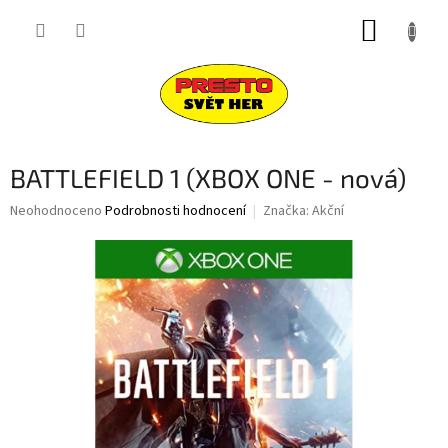
Přejít
NÁKUP
na
obsah
KOŠÍK
BATTLEFIELD 1 (XBOX ONE - nová)
Průměrné
Neohodnoceno
Podrobnosti hodnocení
Značka:
Akční
hodnocení
produktu
je
0,0
z
5
hvězdiček.