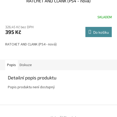
RATCHET AND CLANK (PS4 - nová)
SKLADEM
Průměrné
hodnocení
326,45 Kč bez DPH
produktu
395 Kč
je
Do košíku
4,0
z
RATCHET AND CLANK (PS4 - nová)
5
hvězdiček.
Popis
Diskuze
Detailní popis produktu
Popis produktu není dostupný
Z
á