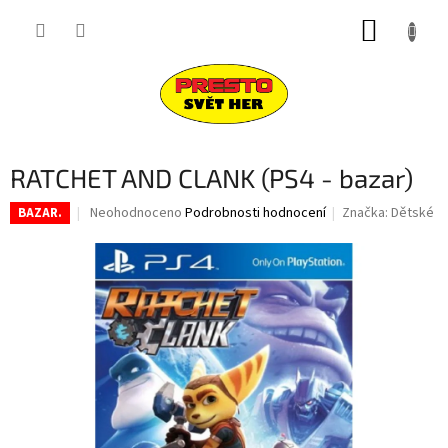
Přejít
NÁKUP
na
obsah
KOŠÍK
RATCHET AND CLANK (PS4 - bazar)
Průměrné
Neohodnoceno
Podrobnosti hodnocení
Značka:
Dětské
BAZAR.
hodnocení
produktu
je
0,0
z
5
hvězdiček.