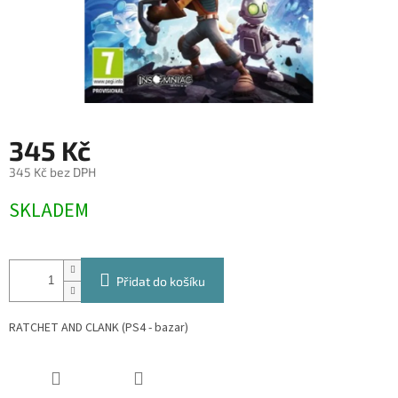
345 Kč
345 Kč bez DPH
Měrná
SKLADEM
cena:
Přidat do košíku
RATCHET AND CLANK (PS4 - bazar)