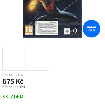
855 Kč
–21 %
855 Kč
–21 %
675 Kč
675 Kč bez DPH
Měrná
SKLADEM
cena: