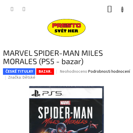
Přejít
NÁKUP
na
obsah
KOŠÍK
MARVEL SPIDER-MAN MILES
MORALES (PS5 - bazar)
Průměrné
Neohodnoceno
Podrobnosti hodnocení
ČESKÉ TITULKY
BAZAR.
hodnocení
Značka:
Dětské
produktu
je
0,0
z
5
hvězdiček.