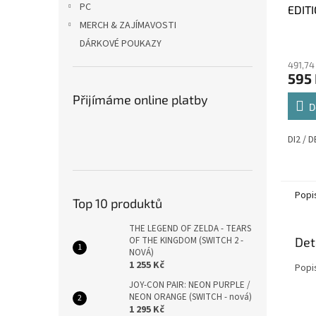
PC
EDITI
MERCH & ZAJÍMAVOSTI
DÁRKOVÉ POUKAZY
491,74
595
Přijímáme online platby
D
DI2 / D
Popi
Top 10 produktů
THE LEGEND OF ZELDA - TEARS
Det
OF THE KINGDOM (SWITCH 2 -
NOVÁ)
1 255 Kč
Popi
JOY-CON PAIR: NEON PURPLE /
NEON ORANGE (SWITCH - nová)
1 295 Kč