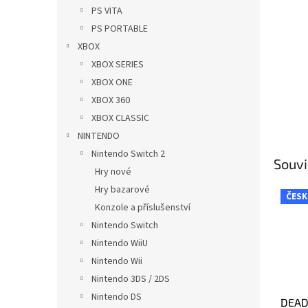
n
PS VITA
e
PS PORTABLE
l
XBOX
XBOX SERIES
XBOX ONE
XBOX 360
XBOX CLASSIC
NINTENDO
Nintendo Switch 2
Souvi
Hry nové
Hry bazarové
ČESK
Konzole a příslušenství
Nintendo Switch
Nintendo WiiU
Nintendo Wii
Nintendo 3DS / 2DS
Nintendo DS
DEAD