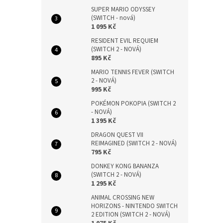
SUPER MARIO ODYSSEY
(SWITCH - nová)
1 095 Kč
RESIDENT EVIL REQUIEM
(SWITCH 2 - NOVÁ)
895 Kč
MARIO TENNIS FEVER (SWITCH
2 - NOVÁ)
995 Kč
POKÉMON POKOPIA (SWITCH 2
- NOVÁ)
1 395 Kč
DRAGON QUEST VII
REIMAGINED (SWITCH 2 - NOVÁ)
795 Kč
DONKEY KONG BANANZA
(SWITCH 2 - NOVÁ)
1 295 Kč
ANIMAL CROSSING NEW
HORIZONS - NINTENDO SWITCH
2 EDITION (SWITCH 2 - NOVÁ)