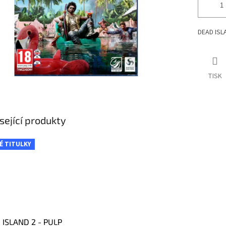
DEAD ISLA
TISK
sející produkty
É TITULKY
 ISLAND 2 - PULP