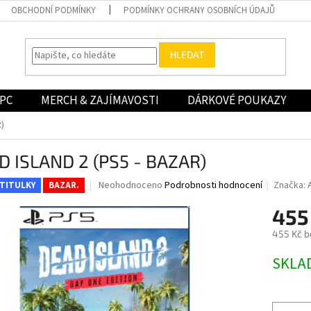
OBCHODNÍ PODMÍNKY
PODMÍNKY OCHRANY OSOBNÍCH ÚDAJŮ
HLEDAT
PC
MERCH & ZAJÍMAVOSTI
DÁRKOVÉ POUKAZY
)
D ISLAND 2 (PS5 - BAZAR)
Průměrné
Neohodnoceno
Podrobnosti hodnocení
Značka:
 TITULKY
BAZAR.
hodnocení
produktu
455
je
455 Kč b
0,0
z
Měrná
SKLA
5
cena:
hvězdiček.