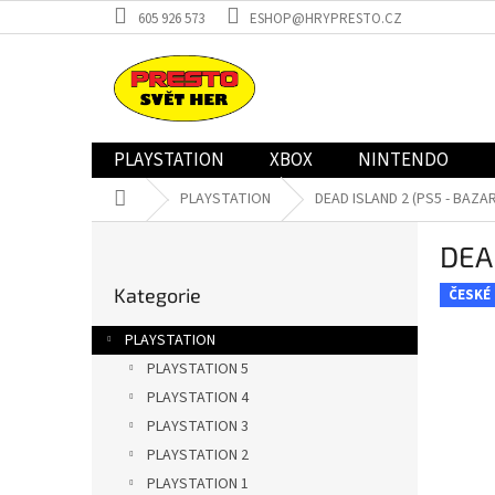
Přejít
605 926 573
ESHOP@HRYPRESTO.CZ
na
obsah
PLAYSTATION
XBOX
NINTENDO
Domů
PLAYSTATION
DEAD ISLAND 2 (PS5 - BAZAR
P
DEA
o
Přeskočit
s
Kategorie
kategorie
ČESKÉ
t
r
PLAYSTATION
a
PLAYSTATION 5
n
PLAYSTATION 4
n
í
PLAYSTATION 3
p
PLAYSTATION 2
a
PLAYSTATION 1