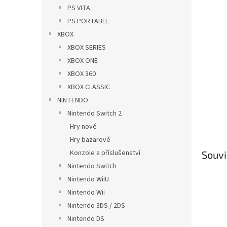
n
PS VITA
e
PS PORTABLE
l
XBOX
XBOX SERIES
XBOX ONE
XBOX 360
XBOX CLASSIC
NINTENDO
Nintendo Switch 2
Hry nové
Hry bazarové
Konzole a příslušenství
Souvi
Nintendo Switch
Nintendo WiiU
Nintendo Wii
Nintendo 3DS / 2DS
Nintendo DS