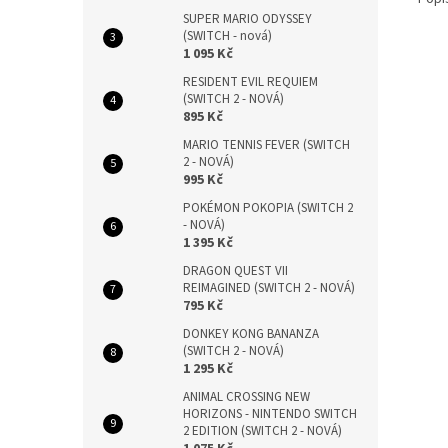
SUPER MARIO ODYSSEY
(SWITCH - nová)
1 095 Kč
RESIDENT EVIL REQUIEM
(SWITCH 2 - NOVÁ)
895 Kč
MARIO TENNIS FEVER (SWITCH
2 - NOVÁ)
995 Kč
POKÉMON POKOPIA (SWITCH 2
- NOVÁ)
1 395 Kč
DRAGON QUEST VII
REIMAGINED (SWITCH 2 - NOVÁ)
795 Kč
DONKEY KONG BANANZA
(SWITCH 2 - NOVÁ)
1 295 Kč
ANIMAL CROSSING NEW
HORIZONS - NINTENDO SWITCH
2 EDITION (SWITCH 2 - NOVÁ)