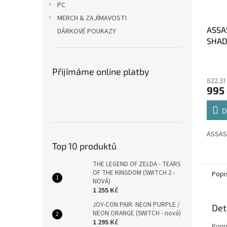
PC
MERCH & ZAJÍMAVOSTI
ASSA
DÁRKOVÉ POUKAZY
SHAD
Přijímáme online platby
822,31
995
D
ASSAS
Top 10 produktů
THE LEGEND OF ZELDA - TEARS
OF THE KINGDOM (SWITCH 2 -
Popi
NOVÁ)
1 255 Kč
JOY-CON PAIR: NEON PURPLE /
Det
NEON ORANGE (SWITCH - nová)
1 295 Kč
Popi