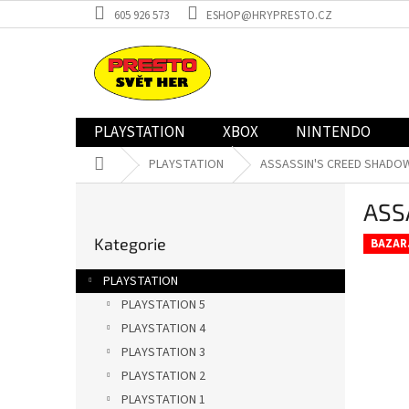
Přejít
605 926 573
ESHOP@HRYPRESTO.CZ
na
obsah
PLAYSTATION
XBOX
NINTENDO
Domů
PLAYSTATION
ASSASSIN'S CREED SHADOW
P
ASS
o
Přeskočit
s
Kategorie
kategorie
BAZAR
t
r
PLAYSTATION
a
PLAYSTATION 5
n
PLAYSTATION 4
n
í
PLAYSTATION 3
p
PLAYSTATION 2
a
PLAYSTATION 1