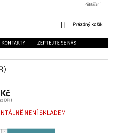
Přihlášení
NÁKUPNÍ
Prázdný košík
KOŠÍK
KONTAKTY
ZEPTEJTE SE NÁS
R)
 Kč
ez DPH
NTÁLNĚ NENÍ SKLADEM