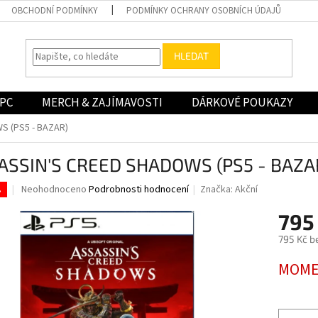
OBCHODNÍ PODMÍNKY
PODMÍNKY OCHRANY OSOBNÍCH ÚDAJŮ
HLEDAT
PC
MERCH & ZAJÍMAVOSTI
DÁRKOVÉ POUKAZY
S (PS5 - BAZAR)
ASSIN'S CREED SHADOWS (PS5 - BAZA
Průměrné
Neohodnoceno
Podrobnosti hodnocení
Značka:
Akční
.
hodnocení
produktu
795
je
795 Kč b
0,0
z
Měrná
MOME
5
cena:
hvězdiček.